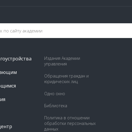
агоустройства
Издания Академии
управления
пающим
Обращения граждан и
юридических лиц
ющимся
Одно окно
ия
Библиотека
Политика в отношении
обработки персональных
центр
данных