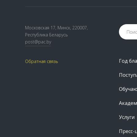
Московская 17, Минск, 220007,
Республика Беларусь
post@pac.by
Год бл
Обратная связь
Посту
Обуча
Академ
Услуги
Пресс-