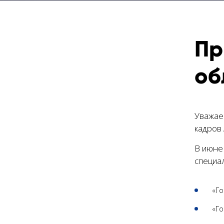
Пр
об
Уважае
кадров 
В июне
специа
«Го
«Го