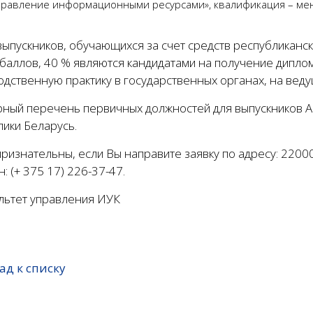
правление информационными ресурсами», квалификация – ме
выпускников, обучающихся за счет средств республиканс
баллов, 40 % являются кандидатами на получение диплом
дственную практику в государственных органах, на веду
ный перечень первичных должностей для выпускников А
ики Беларусь.
ризнательны, если Вы направите заявку по адресу: 220007
: (+ 375 17) 226-37-47.
льтет управления ИУК
ад к списку