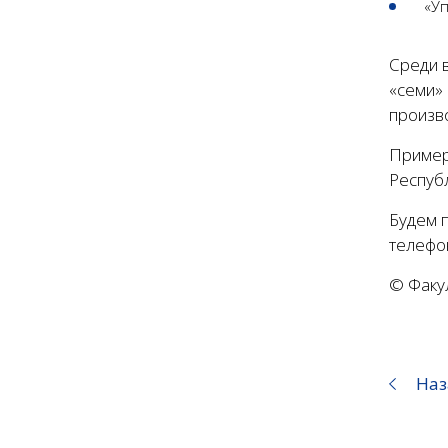
«У
Среди 
«семи» 
произво
Пример
Республ
Будем п
телефон
© Факу
Наз