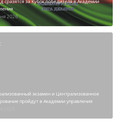
д сразятся за Кубок победителя в Академии
вления
ня 2026
с
рализованный экзамен и Централизованное
рование пройдут в Академии управления
я 2026