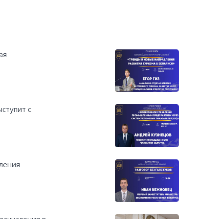
ая
ступит с
вления
зачисления в