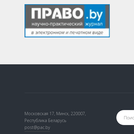
Московская 17, Минск, 220007,
Республика Беларусь
post@pac.by