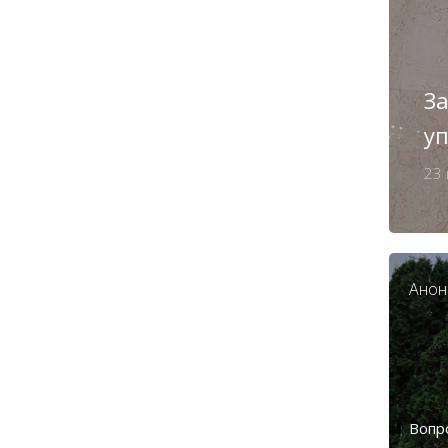
З
у
23
Анон
Вопр