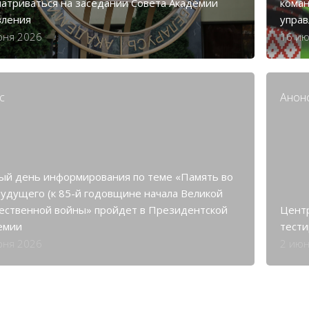
матриваться на заседании Совета Академии
коман
вления
упра
юня 2026
16 ию
с
Анон
ый день информирования по теме «Память во
будущего (к 85-й годовщине начала Великой
ественной войны» пройдет в Президентской
Цент
емии
тести
юня 2026
2 июн