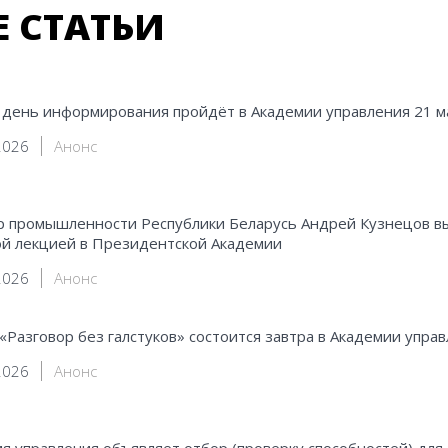
Е СТАТЬИ
день информирования пройдёт в Академии управления 21 м
2026
Анонс
 промышленности Республики Беларусь Андрей Кузнецов вы
й лекцией в Президентской Академии
2026
Анонс
«Разговор без галстуков» состоится завтра в Академии упра
2026
Анонс
я управления объявляет отбор (проверку способностей) для 