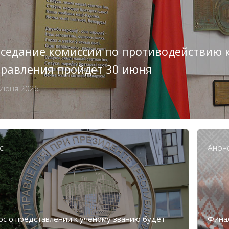
аседание комиссии по противодействию
правления пройдет 30 июня
 июня 2026
с
Анон
ос о представлении к ученому званию будет
Финал