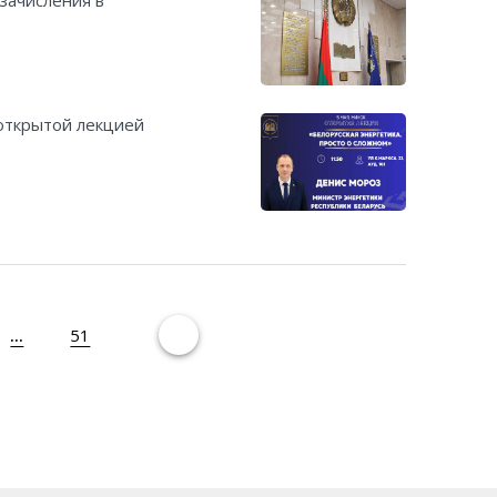
 открытой лекцией
...
51