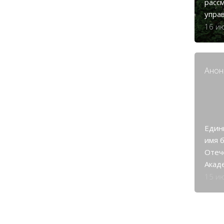
расс
упра
16 и
Анон
Един
имя 
Отеч
Акад
15 и