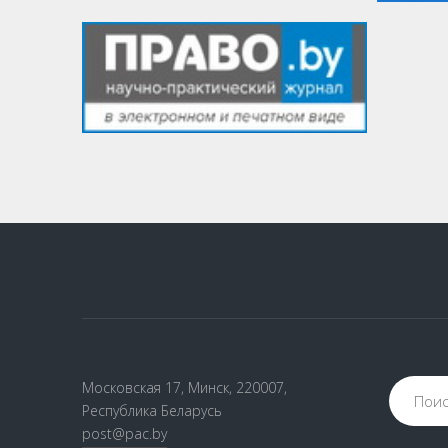
VK
Google+
Facebook
Версия для печати
Московская 17, Минск, 220007,
Республика Беларусь
post@pac.by