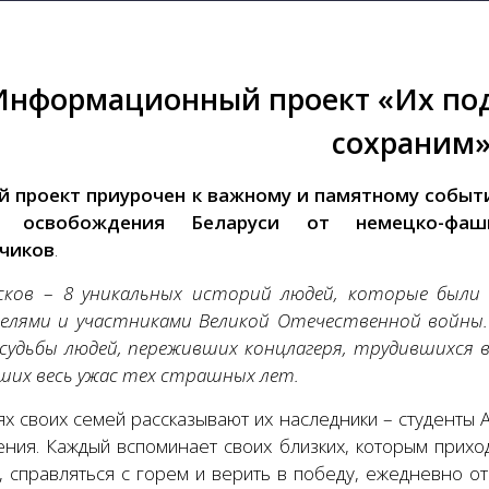
Информационный проект
«Их по
сохраним
й проект приурочен к важному и памятному собы
 освобождения Беларуси от немецко-фаши
тчиков
.
усков
–
8
уникальных историй людей, которые были
елями и участниками Великой Отечественной войны
 судьбы людей, переживших концлагеря, трудившихся 
ших весь ужас тех страшных лет.
ях своих семей рассказывают их наследники – студенты 
ения. Каждый вспоминает своих близких, которым прихо
, справляться с горем и верить в победу, ежедневно о