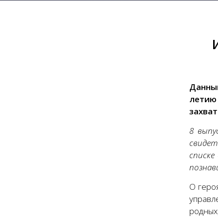
Данны
летию
захва
8 вып
свидет
списке
познав
О геро
управл
родных