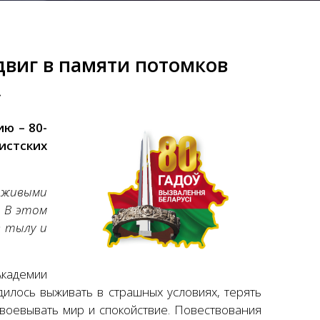
двиг в памяти потомков
»
тию –
80-
стских
 живыми
. В этом
в тылу и
Академии
дилось выживать в страшных условиях, терять
твоевывать мир и спокойствие. Повествования