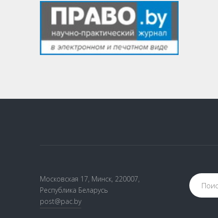
Московская 17, Минск, 220007,
Республика Беларусь
post@pac.by