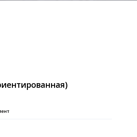
риентированная)
мент