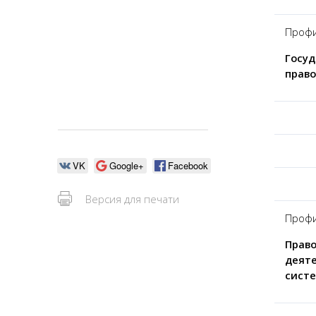
Профи
Госуд
прав
VK
Google+
Facebook
Версия для печати
Профи
Право
деяте
сист