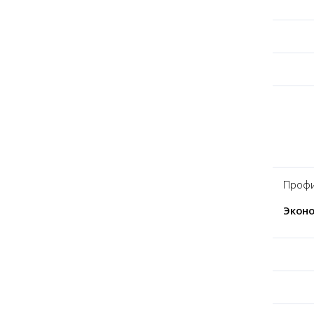
Профи
Экон