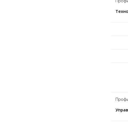
Профи
Техно
Профи
Упра