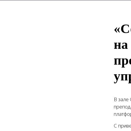
«С
на
пр
уп
В зале 
препод
платфо
С прив