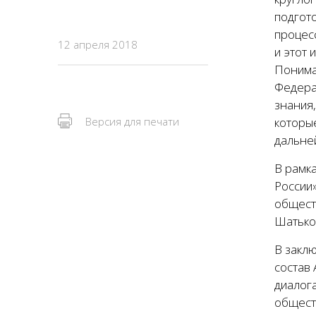
подгот
процес
12 апреля 2018
и этот
Понима
Федера
знания
Версия для печати
которы
дальней
В рамк
России»
обществ
Шатько
В закл
состав
диалог
общест