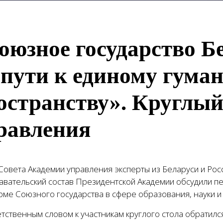
оюзное государство Б
 пути к единому гума
остранству». Круглый
равления
Совета Академии управления эксперты из Беларуси и Росс
авательский состав Президентской Академии обсудили пе
рме Союзного государства в сфере образования, науки и
етственным словом к участникам круглого стола обратил