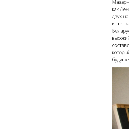
Мазарч
как Ден
двух н
интегр
Беларус
высокий
составл
которы
будущем