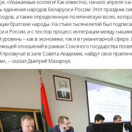
ук. «Уважаемые коллеги! Как известно, начало апреля о
ь единения народов Беларуси и России. Этот праздник с
ародов, а также определенную политическую волю, котор
ации братские народы. На стыке тысячелетий был подпис
и и России, и с тех пор процесс интеграции между наши
 уровень – как в экономике, так и в гуманитарной сфер
яющей отношений в рамках Союзного государства посвяще
й прозвучат в зале Совета Академии, найдут свое практ
», – сказал Дмитрий Мазарчук.