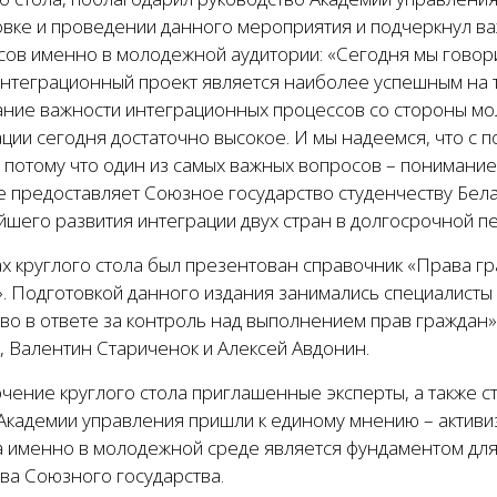
овке и проведении данного мероприятия и подчеркнул в
сов именно в молодежной аудитории: «Сегодня мы говори
 интеграционный проект является наиболее успешным на 
ние важности интеграционных процессов со стороны мол
ции сегодня достаточно высокое. И мы надеемся, что с
, потому что один из самых важных вопросов – пониман
е предоставляет Союзное государство студенчеству Бела
шего развития интеграции двух стран в долгосрочной пе
ах круглого стола был презентован справочник «Права г
. Подготовкой данного издания занимались специалисты 
о в ответе за контроль над выполнением прав граждан»,
, Валентин Стариченок и Алексей Авдонин.
ючение круглого стола приглашенные эксперты, а также 
 Академии управления пришли к единому мнению – актив
а именно в молодежной среде является фундаментом для
ва Союзного государства.