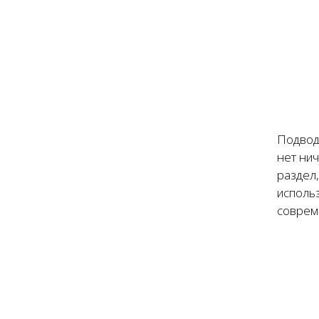
Подвод
нет ни
раздел,
использ
соврем