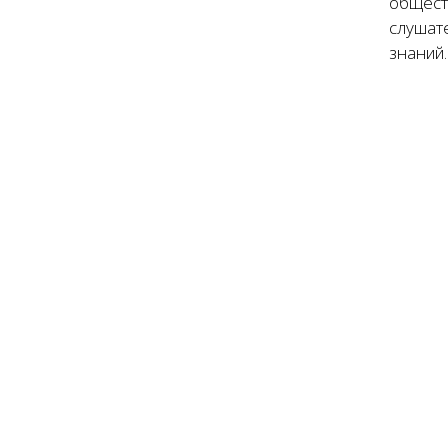
общест
слушат
знаний.