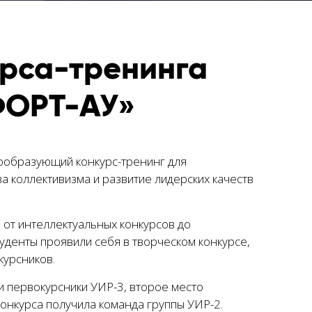
урса-тренинга
ФОРТ-АУ»
ообразующий конкурс-тренинг для
а коллективизма и развитие лидерских качеств
 от интеллектуальных конкурсов до
туденты проявили себя в творческом конкурсе,
курсников.
 первокурсники УИР-3, второе место
 конкурса получила команда группы УИР-2.