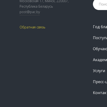
Московская 17, Минск, 220007,
Республика Беларусь
post@pac.by
Год бл
Обратная связь
Посту
Обуча
Академ
Услуги
Пресс-
Контак