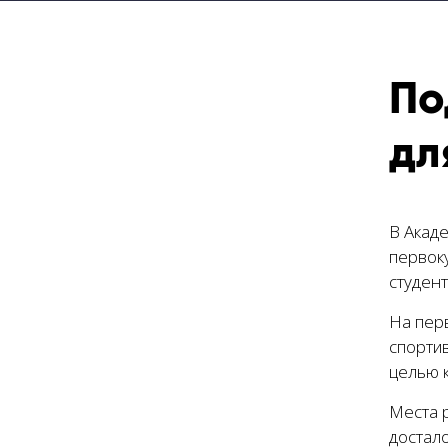
По
дл
В Акад
первоку
студент
На перв
спортив
целью к
Места 
достало