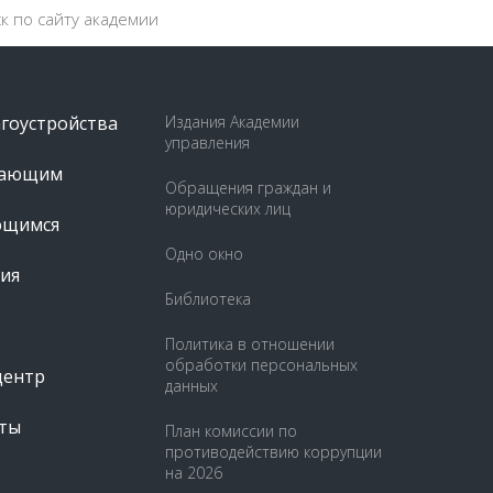
агоустройства
Издания Академии
управления
пающим
Обращения граждан и
юридических лиц
ющимся
Одно окно
ия
Библиотека
Политика в отношении
обработки персональных
центр
данных
ты
План комиссии по
противодействию коррупции
на 2026