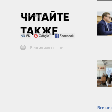
ЧИТАЙТЕ
21 сентября 2015
ТАКЖЕ
VK
Google+
Facebook
Версия для печати
Все но