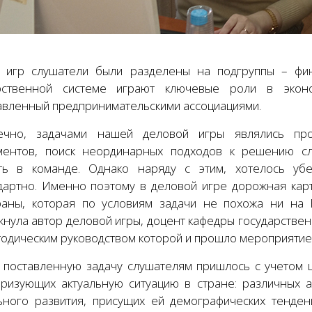
 игр слушатели были разделены на подгруппы – фин
рственной системе играют ключевые роли в эконо
авленный предпринимательскими ассоциациями.
чно, задачами нашей деловой игры являлись про
ментов, поиск неординарных подходов к решению с
ть в команде. Однако наряду с этим, хотелось убе
дартно. Именно поэтому в деловой игре дорожная кар
раны, которая по условиям задачи не похожа ни на 
кнула автор деловой игры, доцент кафедры государстве
тодическим руководством которой и прошло мероприятие
 поставленную задачу слушателям пришлось с учетом 
еризующих актуальную ситуацию в стране: различных 
ьного развития, присущих ей демографических тенден