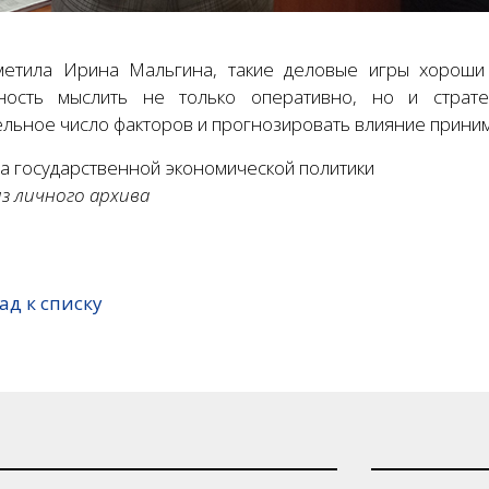
метила Ирина Мальгина, такие деловые игры хороши 
ность мыслить не только оперативно, но и страте
ельное число факторов и прогнозировать влияние прини
а государственной экономической политики
з личного архива
ад к списку