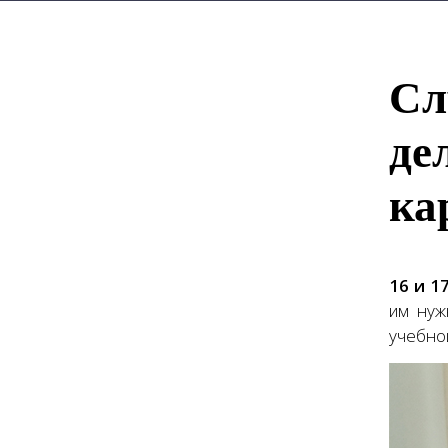
Сл
де
ка
16 и 1
им нуж
учебно