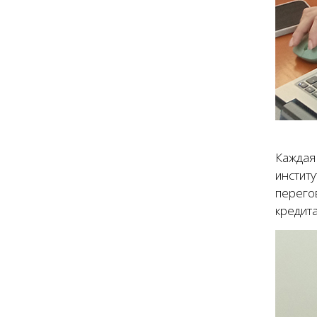
Каждая 
инстит
перего
кредита