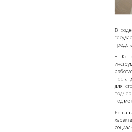
В ходе
госуда
предст
− Коне
инстру
работа
нестан
для ст
подчер
под ме
Решать
характ
социал