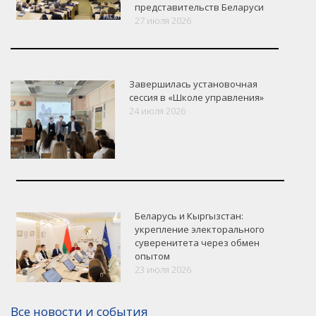
представительств Беларуси
27 июля 2026
Завершилась установочная
сессия в «Школе управления»
24 июля 2026
Беларусь и Кыргызстан:
укрепление электорального
суверенитета через обмен
опытом
VK
Google+
Facebook
23 июля 2026
Версия для печати
Все новости и события