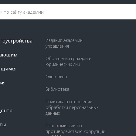
агоустройства
Издания Академии
управления
пающим
Обращения граждан и
юридических лиц
ющимся
Одно окно
ия
Библиотека
Политика в отношении
обработки персональных
центр
данных
ты
План комиссии по
противодействию коррупции