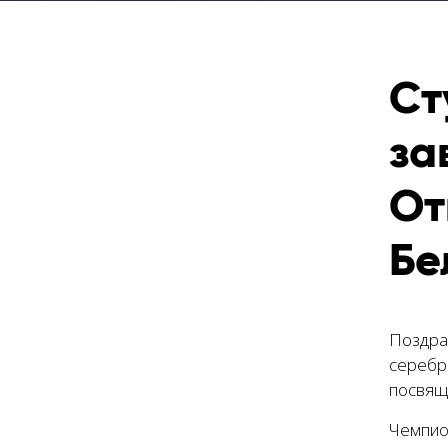
Ст
за
От
Бе
Поздра
серебр
посвящ
Чемпио