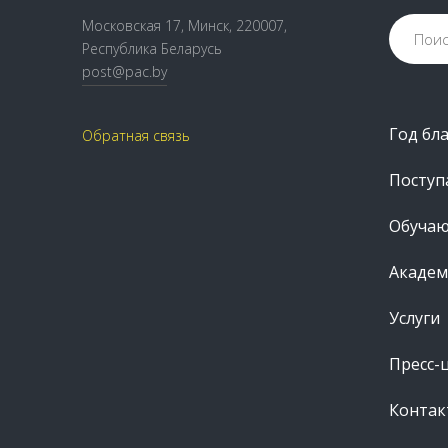
Московская 17, Минск, 220007,
Республика Беларусь
post@pac.by
Год бл
Обратная связь
Посту
Обуча
Академ
Услуги
Пресс-
Контак