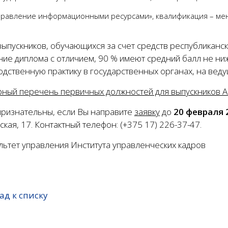
правление информационными ресурсами», квалификация – ме
выпускников, обучающихся за счет средств республиканс
ние диплома с отличием, 90 % имеют средний балл не ни
дственную практику в государственных органах, на веду
ный перечень первичных должностей для выпускников А
признательны, если Вы направите
заявку
до
20 февраля 
кая, 17. Контактный телефон: (+375 17) 226-37-47.
льтет управления Института управленческих кадров
ад к списку