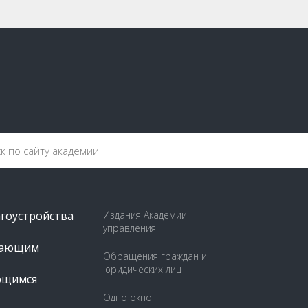
агоустройства
Издания Академии
управления
пающим
Обращения граждан и
юридических лиц
ющимся
Одно окно