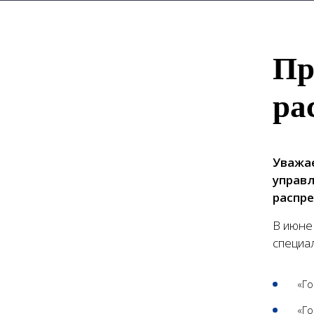
Пр
ра
Уважае
управл
распре
В июне
специа
«Го
«Го