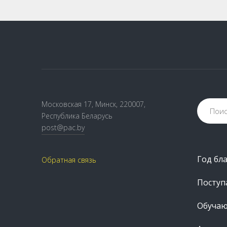
Московская 17, Минск, 220007,
Республика Беларусь
post@pac.by
Год бл
Обратная связь
Посту
Обуча