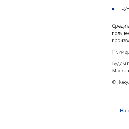
«У
Среди 
получе
произво
Пример
Будем 
Московс
© Факу
Наз