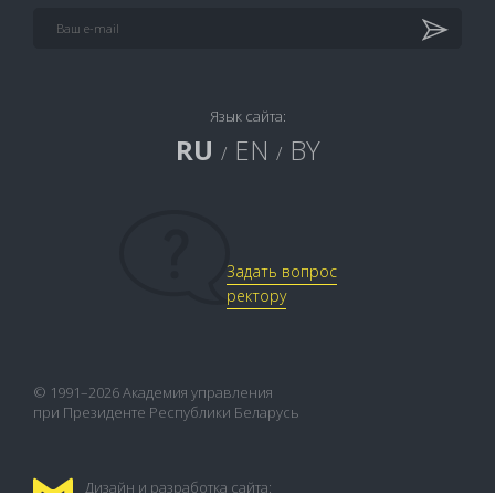
Язык сайта:
RU
EN
BY
/
/
Задать вопрос
ректору
© 1991–2026 Академия управления
при Президенте Республики Беларусь
Дизайн и разработка сайта: