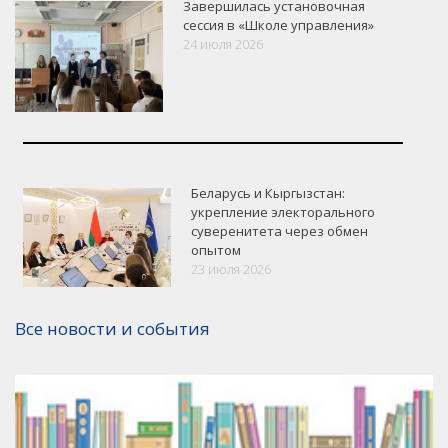
Завершилась установочная
сессия в «Школе управления»
24 июля 2026
Беларусь и Кыргызстан:
укрепление электорального
суверенитета через обмен
опытом
VK
Google+
Facebook
23 июля 2026
Версия для печати
Все новости и события