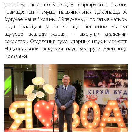
ўстанову, таму што ў акадэміі фарміруюцца высокія
грамадзянскія пачуцці, нацыянальная адказнасць за
будучае нашай краіны. Я ўпэўнены, што гэтыя чатыры
гады праляцяць у вас як адно імгненне. Вы тут
адчуеце асалоду жыцця, − выступил академик-
секретарь Отделения гуманитарных наук и искусств
Национальной академии наук Беларуси Александр
Коваленя.