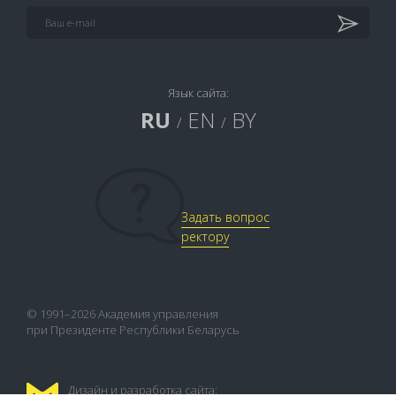
Язык сайта:
RU
EN
BY
/
/
Задать вопрос
ректору
© 1991–2026 Академия управления
при Президенте Республики Беларусь
Дизайн и разработка сайта: