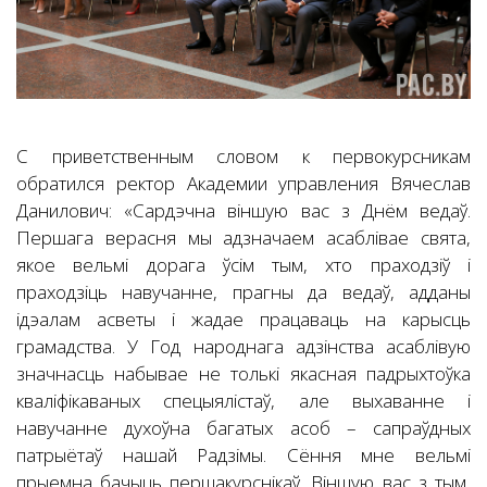
С приветственным словом к первокурсникам
обратился ректор Академии управления Вячеслав
Данилович: «Сардэчна віншую вас з Днём ведаў.
Першага верасня мы адзначаем асаблівае свята,
якое вельмі дорага ўсім тым, хто праходзіў і
праходзіць навучанне, прагны да ведаў, адданы
ідэалам асветы і жадае працаваць на карысць
грамадства. У Год народнага адзінства асаблівую
значнасць набывае не толькі якасная падрыхтоўка
кваліфікаваных спецыялістаў, але выхаванне i
навучанне духоўна багатых асоб – сапраўдных
патрыётаў нашай Радзімы. Сёння мне вельмі
прыемна бачыць першакурснікаў. Віншую вас з тым,