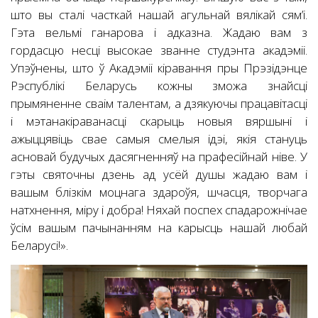
што вы сталі часткай нашай агульнай вялікай сям’і.
Гэта вельмі ганарова і адказна. Жадаю вам з
гордасцю несці высокае званне студэнта акадэміі.
Упэўнены, што ў Акадэміі кіравання пры Прэзідэнце
Рэспублікі Беларусь кожны зможа знайсці
прымяненне сваім талентам, а дзякуючы працавітасці
i мэтанакіраванасці скарыць новыя вяршыні i
ажыццявіць свае самыя смелыя ідэі, якія стануць
асновай будучых дасягненняў на прафесійнай ніве. У
гэты святочны дзень ад усёй душы жадаю вам і
вашым блізкім моцнага здароўя, шчасця, творчага
натхнення, міру і добра! Няхай поспех спадарожнічае
ўсім вашым пачынанням на карысць нашай любай
Беларусі!».