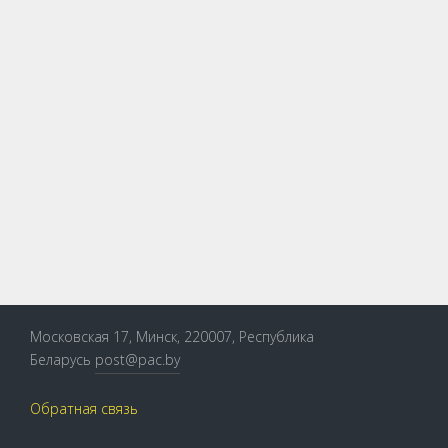
Версия для печати
Московская 17, Минск, 220007, Республика
Беларусь
post@pac.by
Обратная связь