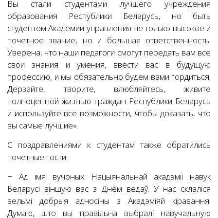
Вы стали студентами лучшего учреждения
образования Республики Беларусь, но быть
студентом Академии управления не только высокое и
почетное звание, но и большая ответственность.
Уверена, что наши педагоги смогут передать вам все
свои знания и умения, ввести вас в будущую
профессию, и мы обязательно будем вами гордиться.
Дерзайте, творите, влюбляйтесь, живите
полноценной жизнью граждан Республики Беларусь
и используйте все возможности, чтобы доказать, что
вы самые лучшие».
С поздравлениями к студентам также обратились
почетные гости:
− Ад імя вучоных Нацыянальнай акадэміі навук
Беларусі віншую вас з Днём ведаў. У нас склаліся
вельмі добрыя адносіны з Акадэміяй кіравання.
Думаю, што вы правільна выбралі навучальную