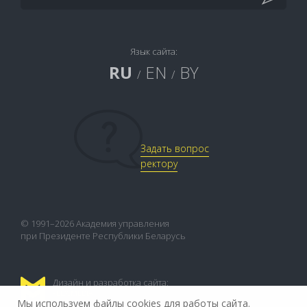
Язык сайта:
RU
EN
BY
/
/
Задать вопрос
ректору
© 1991–2026 Академия управления
при Президенте Республики Беларусь
Дизайн и разработка сайта:
FLEX.MEDIA
Мы используем файлы cookies для работы сайта.