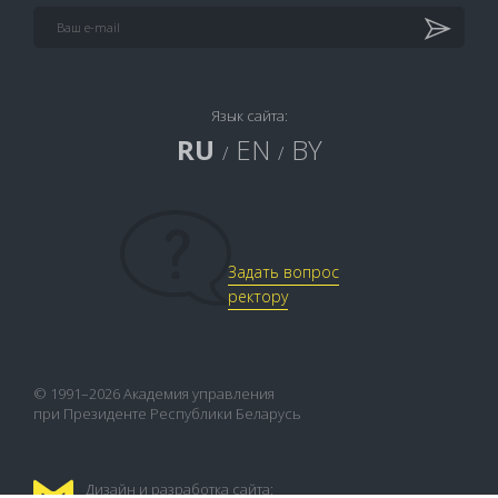
Язык сайта:
RU
EN
BY
/
/
Задать вопрос
ректору
© 1991–2026 Академия управления
при Президенте Республики Беларусь
Дизайн и разработка сайта: