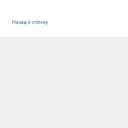
Назад к списку
В Президентской Академии
продолжается семинар для
белорусских дипломатов
29 июля 2026