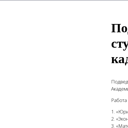
По
ст
ка
Подвед
Академи
Работа
1. «Юр
2. «Эк
3. «Ма