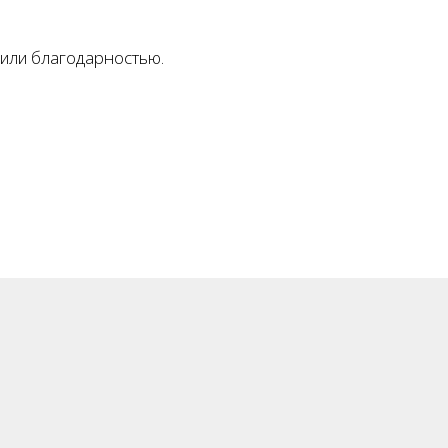
 или благодарностью.
 Академии управления