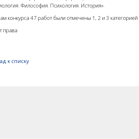
иология. Философия. Психология. История».
ам конкурса 47 работ были отмечены 1, 2 и 3 категорией
т права
ад к списку
В Президентской Академии
В