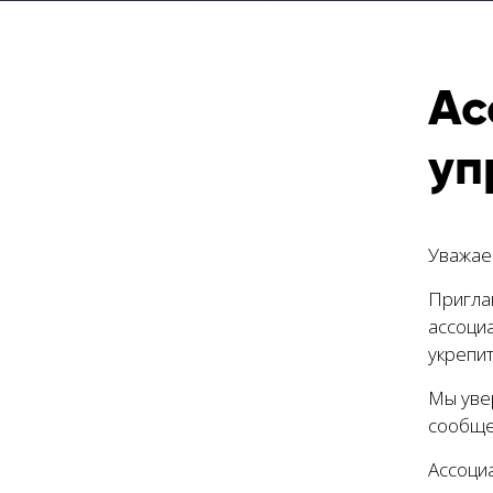
Ас
уп
Уважае
Пригла
ассоци
укрепи
Мы уве
сообще
Ассоци