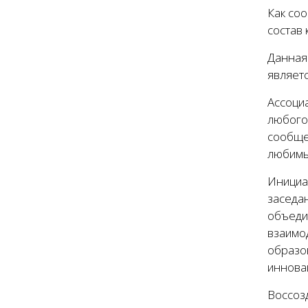
Как со
состав
Данная
являетс
Ассоци
любого
сообще
любимы
Инициа
заседа
объедин
взаимо
образов
иннова
Воссозд