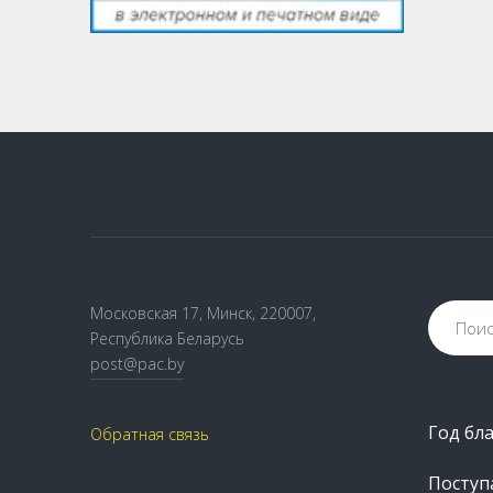
Московская 17, Минск, 220007,
Республика Беларусь
post@pac.by
Год бл
Обратная связь
Посту