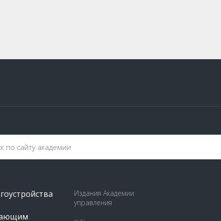
агоустройства
Издания Академии
управления
пающим