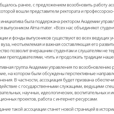
общалось ранее, с предложением возобновить работу асс
 которой вошли представители ректората и профессорско
 инициатива была поддержана ректором Академии управ
я выпускником Alma mater. «Всех нас объединяют студен
ации и фонды выпускников существуют во всех ведущих у
 вуза, неотъемлемая и важная составляющая его развити
ство позволит вчерашним студентам и слушателям не тер
ми преподавателями, чтить и продолжать традиции нашей
тивная группа Академии управления по возобновлению р
ние, на котором были обсуждены перспективные направл
ения. В частности, ассоциация будет призвана обеспечит
действие с государственными служащими, ведущими спец
ательных, научных, идеологических, воспитательных и и
ционных проектов, работа с интернет-ресурсами.
ание такой ассоциации станет новой страницей в истори