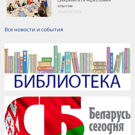
опытом
23 июля 2026
Версия для печати
Все новости и события