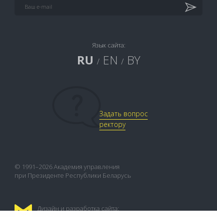
Язык сайта:
RU
EN
BY
/
/
Задать вопрос
ректору
© 1991–2026 Академия управления
при Президенте Республики Беларусь
Дизайн и разработка сайта:
FLEX.MEDIA