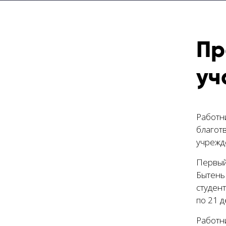
Пр
уч
Работн
благот
учрежд
Первый
Бытень
студен
по 21 д
Работн