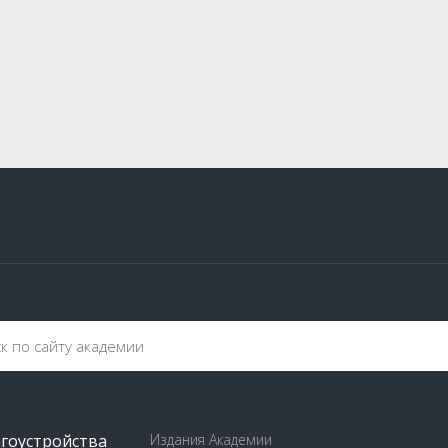
агоустройства
Издания Академии