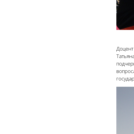
Доцент
Татьян
подчер
вопрос
государ