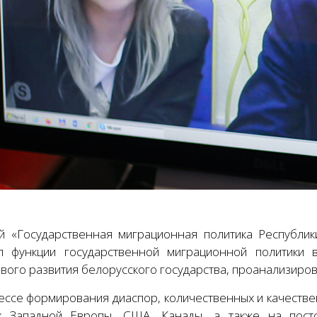
й «Государственная миграционная политика Республи
л функции государственной миграционной политики 
ивого развития белорусского государства, проанализиро
ессе формирования диаспор, количественных и качестве
х Западной Европы, США, Канады, а также на постс