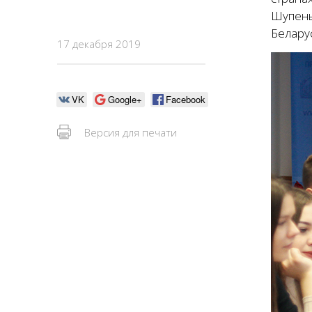
Шупень
Белару
17 декабря 2019
VK
Google+
Facebook
Версия для печати