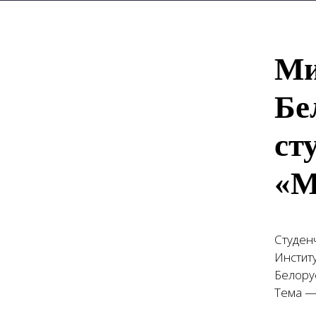
Ми
Бе
ст
«М
Студен
Инстит
Белору
Тема —