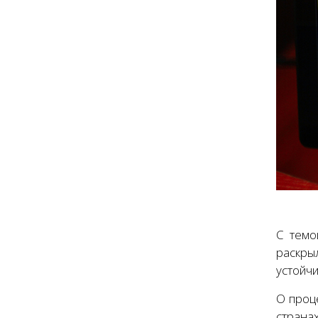
С темо
раскры
устойч
О проц
страна