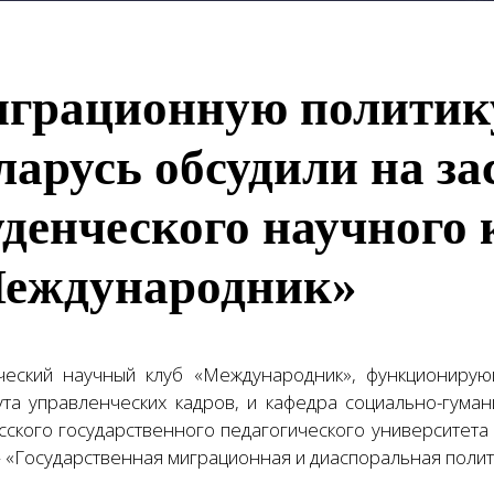
грационную политик
ларусь обсудили на за
уденческого научного 
еждународник»
ческий научный клуб «Международник», функциониру
ута управленческих кадров, и кафедра социально-гуман
сского государственного педагогического университета
 «Государственная миграционная и диаспоральная полити