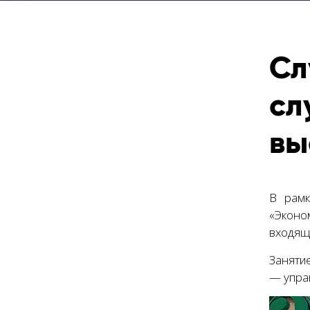
Сл
сл
вы
В рамк
«Эконо
входящи
Заняти
— упра