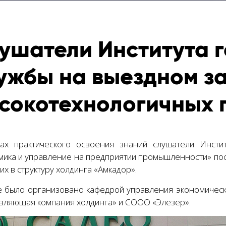
ушатели Института 
ужбы на выездном за
сокотехнологичных 
ах практического освоения знаний слушатели Инстит
мика и управление на предприятии промышленности» пос
х в структуру холдинга «Амкадор».
е было организовано кафедрой управления экономичес
вляющая компания холдинга» и СООО «Элезер».