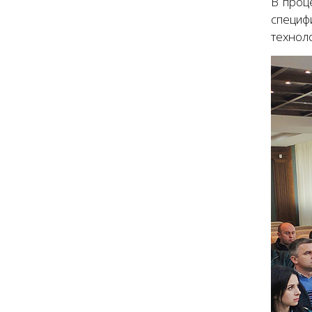
В проц
специф
технол