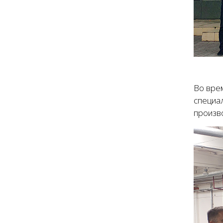
Во вре
специал
произво