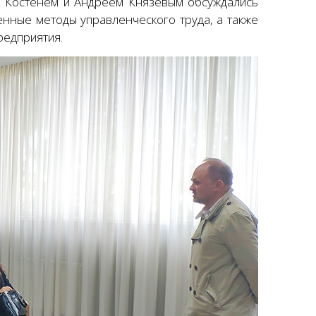
м Костенем и Андреем Князевым обсуждались
нные методы управленческого труда, а также
редприятия.