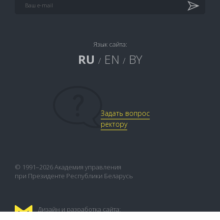
Язык сайта:
RU
EN
BY
/
/
Задать вопрос
ректору
© 1991–2026 Академия управления
при Президенте Республики Беларусь
Дизайн и разработка сайта:
FLEX.MEDIA