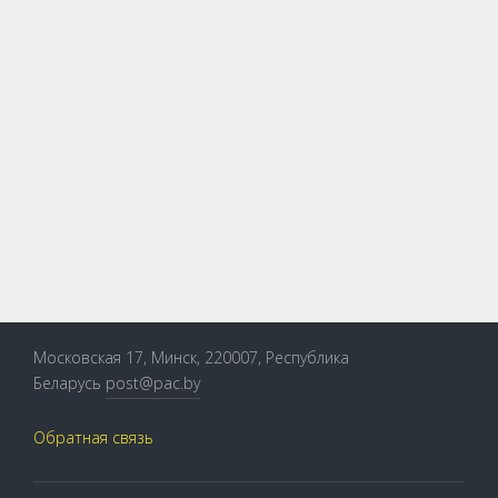
Версия для печати
Московская 17, Минск, 220007, Республика
Беларусь
post@pac.by
Обратная связь