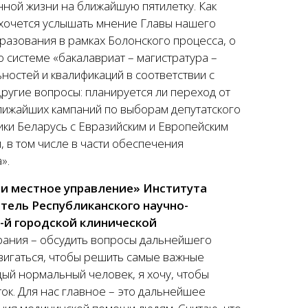
ой жизни на ближайшую пятилетку. Как
хочется услышать мнение Главы нашего
разования в рамках Болонского процесса, о
 системе «бакалавриат – магистратура –
ностей и квалификаций в соответствии с
ругие вопросы: планируется ли переход от
лижайших кампаний по выборам депутатского
ики Беларусь с Евразийским и Европейским
 в том числе в части обеспечения
».
 и местное управление» Института
тель Республиканского научно-
9-й городской клинической
рания – обсудить вопросы дальнейшего
двигаться, чтобы решить самые важные
ждый нормальный человек, я хочу, чтобы
ок. Для нас главное – это дальнейшее