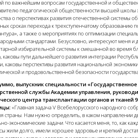
й по важнейшим вопросам государственной и общественн
авителю педагогиче­ской общественности высшей школы 
ства о перспективах развития отечественной системы об
ных сроках перехода к трехступенчатому образованию по
нтура», а также о мероприятиях по оптимизации специаль
ародными стандартами. Безусловно, интересуют меня и д
тарной избирательной системы к смешанной во время б
, каковы пути дальнейшего развития интеграции Республ
, каковы перспективы развития национальной экономики,
тической и продовольственной безопасности государства
уммо, выпускник специальности «Государственное
рственной службы Академии управления, руководи
ческого центра трансплантации органов и тканей 
ицы:
«Главная задача V Всебелорусского народного соб
ия страны. Нам нужно определить, в каком направлении 
но-экономические задачи. Что касается меня, то, как ка
ы жили долго, имели хорошее здоровье и крепкий достат