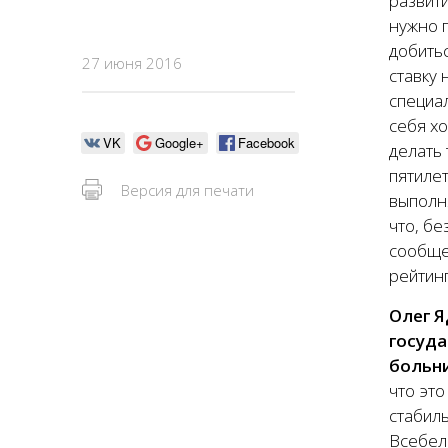
развит
нужно 
добитьс
27 июня 2016
ставку 
специал
себя хо
VK
Google+
Facebook
делать 
пятилет
Версия для печати
выполн
что, бе
сообщес
рейтинг
Олег Я
госуда
больн
что эт
стабиль
Всебел