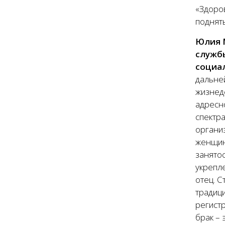
«Здоро
поднят
Юлия М
службы
социал
дальне
жизнед
адресн
спектр
органи
женщин
занято
укрепле
отец. С
традиц
регист
брак – 