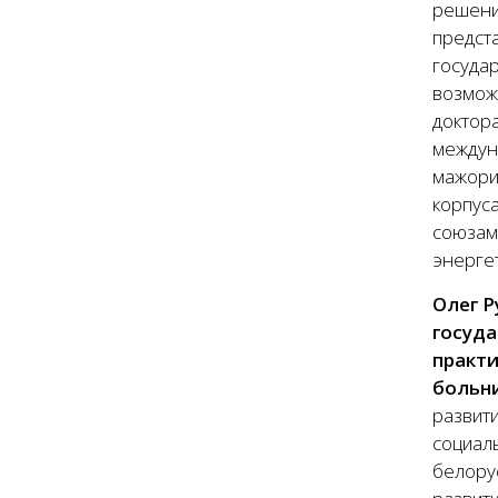
решени
предст
государ
возмож
доктора
междун
мажори
корпуса
союзами
энерге
Олег Р
госуда
практи
больн
развит
социаль
белорус