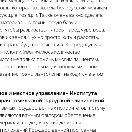
ния медицинской помощи людям. Считаю, что
ощь, которая позволила белорусским медикам
ирующие позиции. Также очень важно сделать
 материально-техническую базу и
, чтобы развиваться, чтобы народ чувствовал
в их земля. Нужно просто жить и работать,
а и страна будет развиваться. За предыдущую
антологии. Увеличилось количество
могли не только помочь многим пациентам,
ь известными во всем медицинском мировом
азвитию трансплантологии, находится в этом
ное и местное управление» Института
врач Гомельской городской клинической
лавных государственных приоритетов, потому
 и являются важным фактором обеспечения
ддержали в ходе дискуссий делегаты
ия положений Государственной программы