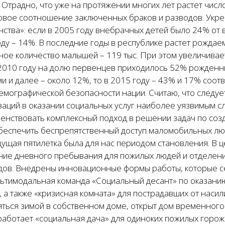
 Отрадно, что уже на протяжении многих лет растет чис
овое соотношение заключенных браков и разводов. Укре
ства»: если в 2005 году внебрачных детей было 24% от в
ду – 14%. В последние годы в республике растет рождае
ое количество малышей – 119 тыс. При этом увеличивает
 2010 году на долю первенцев приходилось 52% рожденны
и и далее – около 12%, то в 2015 году – 43% и 17% соот
демографической безопасности нации. Считаю, что следу
заций в оказании социальных услуг наиболее уязвимым с
енствовать комплексный подход в решении задач по соз
беспечить беспрепятственный доступ маломобильных люд
ущая пятилетка была для нас периодом становления. В ц
ние дневного пребывания для пожилых людей и отделен
дов. Внедрены инновационные формы работы, которые с
льтимодальная команда «Социальный десант» по оказани
, а также «кризисная комната» для пострадавших от наси
ться зимой в собственном доме, открыт дом временного 
работает «социальная дача» для одиноких пожилых горож