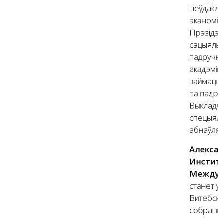
неўдакл
эканомі
Прэзідэ
сацыяль
падручн
акадэмі
займацц
па падр
Выкладч
спецыял
абнаўля
Алекса
Инстит
Между
станет 
Витебс
собран