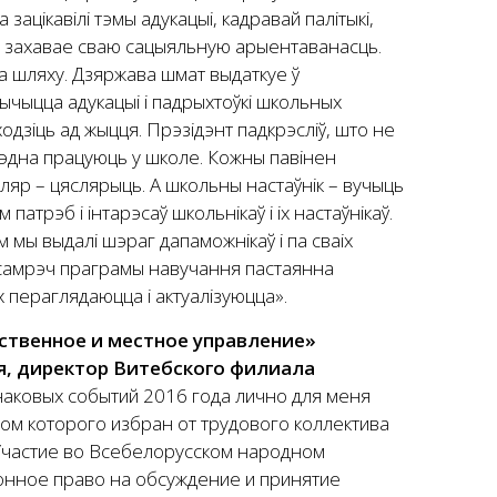
зацікавілі тэмы адукацыі, кадравай палітыкі,
усь захавае сваю сацыяльную арыентаванасць.
га шляху. Дзяржава шмат выдаткуе ў
ычыцца адукацыі і падрыхтоўкі школьных
ходзіць ад жыцця. Прэзідэнт падкрэсліў, што не
асрэдна працуюць у школе. Кожны павінен
сляр – цяслярыць. А школьны настаўнік – вучыць
патрэб і інтарэсаў школьнікаў і іх настаўнікаў.
мы выдалі шэраг дапаможнікаў і па сваіх
Насамрэч праграмы навучання пастаянна
х пераглядаюцца і актуалізуюцца».
ственное и местное управление»
я, директор Витебского филиала
наковых событий 2016 года лично для меня
ом которого избран от трудового коллектива
частие во Всебелорусском народном
онное право на обсуждение и принятие