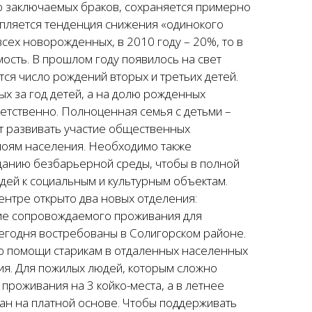
ло заключаемых браков, сохраняется примерно
пляется тенденция снижения «одинокого
сех новорожденных, в 2010 году – 20%, то в
мость. В прошлом году появилось на свет
ся число рождений вторых и третьих детей.
х за год детей, а на долю рожденных
ветственно. Полноценная семья с детьми –
ет развивать участие общественных
лоям населения. Необходимо также
данию безбарьерной среды, чтобы в полной
ей к социальным и культурным объектам.
ентре открыто два новых отделения:
ие сопровождаемого проживания для
егодня востребованы в Солигорском районе.
ю помощи старикам в отдаленных населенных
лия. Для пожилых людей, которым сложно
проживания на 3 койко-места, а в летнее
ан на платной основе. Чтобы поддерживать