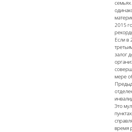
семьях.
одинак
материн
2015 го
рекордн
Если в
третьим
залог 
органи
соверш
мере о
Предыд
отделе
инвали
Это му
пунктах
справля
время 