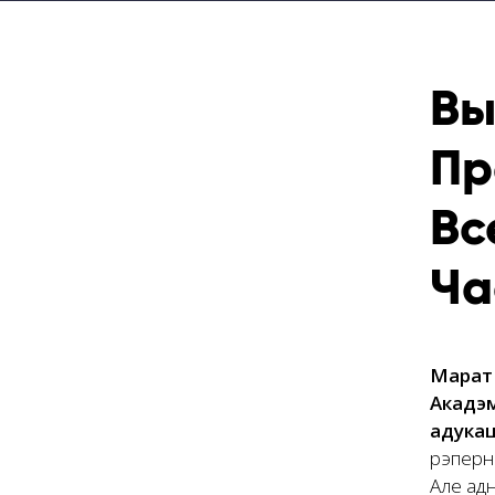
Вы
Пр
Вс
Ча
Марат 
Акадэм
адукац
рэперны
Але адн