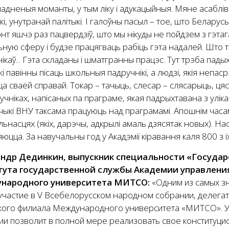
адненыя моманты, у тым ліку і адукацыйныя. Мяне асабліва 
кі, унутранай палітыкі. І галоўны пасыл – тое, што Белар
нт яшчэ раз пацвердзіў, што мы нікуды не пойдзем з гэта
ную сферу і будзе працягваць рабіць гэта надалей. Што т
ікаў... Гэта складаны і шматгранны працэс. Тут трэба пады
кі павінны пісаць школьныя падручнікі, а людзі, якія неп
а сваёй справай. Токар – тачыць, слесар – слясарыць, ця
учніках, напісаных па праграме, якая падрыхтавана з улікам 
ыкі ВНУ таксама працуюць над праграмамі. Апошнім часам 
ьнасцях (якіх, дарэчы, адкрылі амаль дзясятак новых). 
юцца. За навучальны год у Акадэміі кіравання каля 800 з і
ндр Дединкин, выпускник специальности «Государ
ута государственной службы Академии управлени
народного университета МИТСО:
«Одним из самых з
участие в V Всебелорусском народном собрании, делегат
кого филиала Международного университета «МИТСО». У
ии позволит в полной мере реализовать свое конституци