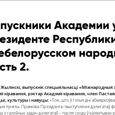
пускники Академии 
езиденте Республики
ебелорусском народ
сть 2.
Жылінскі, выпускнік спецыяльнасці «Міжнародныя 
іі кіравання, рэктар Акадэміі кіравання, ч
лен Пастая
ыі, культуры і навуцы
:
«Тое, што ў гэтыя дні абмяркоўва
я пункты. Прамова Прэзідэнта і выступленні дэлегатаў фі
а з галоўных задач дэлегатаў – пасля сходу ў калектывах