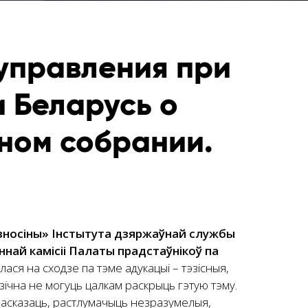
управления при
 Беларусь о
ном собрании.
зносіны» Інстытута дзяржаўнай службы
ннай камісіі Палаты прадстаўнікоў па
лася на сходзе па тэме адукацыі – тэзісныя,
зічна не могуць цалкам раскрыць гэтую тэму.
 расказаць, растлумачыць незразумелыя,