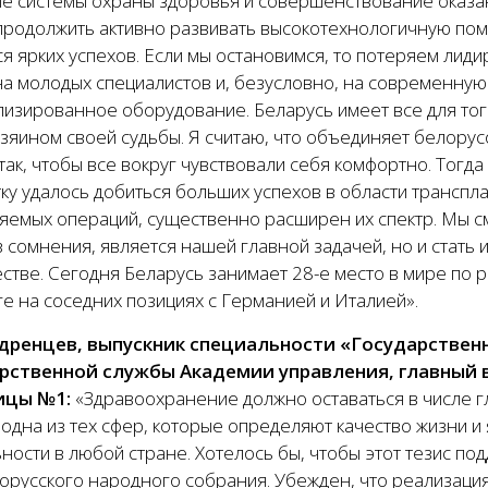
ие системы охраны здоровья и совершенствование оказа
продолжить активно развивать высокотехнологичную пом
я ярких успехов. Если мы остановимся, то потеряем лид
на молодых специалистов и, безусловно, на современную
изированное оборудование. Беларусь имеет все для того
зяином своей судьбы. Я считаю, что объединяет белорусо
так, чтобы все вокруг чувствовали себя комфортно. Тогд
ку удалось добиться больших успехов в области транспл
яемых операций, существенно расширен их спектр. Мы с
з сомнения, является нашей главной задачей, но и стат
тве. Сегодня Беларусь занимает 28-е место в мире по р
е на соседних позициях с Германией и Италией».
дренцев, выпускник специальности «Государствен
рственной службы Академии управления, главный 
ицы №1:
«Здравоохранение должно оставаться в числе г
о одна из тех сфер, которые определяют качество жизни
ности в любой стране. Хотелось бы, чтобы этот тезис по
орусского народного собрания. Убежден, что реализац