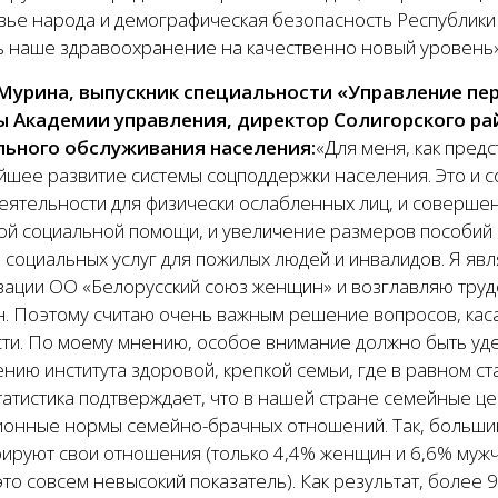
вье народа и демографическая безопасность Республики
ь наше здравоохранение на качественно новый уровень»
урина, выпускник специальности «Управление пе
 Академии управления, директор Солигорского ра
ьного обслуживания населения:
«Для меня, как пред
йшее развитие системы соцподдержки населения. Это и 
еятельности для физически ослабленных лиц, и соверше
ой социальной помощи, и увеличение размеров пособий 
а социальных услуг для пожилых людей и инвалидов. Я я
зации ОО «Белорусский союз женщин» и возглавляю трудо
. Поэтому считаю очень важным решение вопросов, ка
сти. По моему мнению, особое внимание должно быть уде
нию института здоровой, крепкой семьи, где в равном ста
татистика подтверждает, что в нашей стране семейные ц
ионные нормы семейно-брачных отношений. Так, больши
рируют свои отношения (только 4,4% женщин и 6,6% мужч
это совсем невысокий показатель). Как результат, более