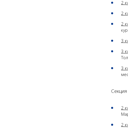
2 к
2 к
2 к
кур
3 к
3 к
Тол
3 к
мес
Секция 
2 к
Мар
2 к