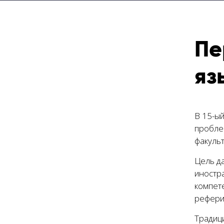
Пе
яз
В 15-ы
пробле
факуль
Цель д
иностр
компет
рефери
Традици