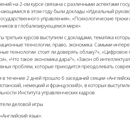
ений на 2-ом курсе связана с различными аспектами гос
нающимися в этом году были доклады «Идеальный руковод
государственного управления», «Психологические трюки 
вников в глобализирующемся мире».
ы третьих курсов выступили с докладами, тематика котор
ационные технологии, право, экономика. Самыми интере
ные технологии: стоит ли доверять облаку?», «Цифровое
и», «Что такое экономика дара?», «Закон об интеллекту
овных проблем, которые приходится преодолевать совре
 в течение 2 дней прошло 6 заседаний секции «Английск
испанский, немецкий и французский)», в которых выступи
ьности Института управленческих кадров.
тели деловой игры
«Английский язык»: