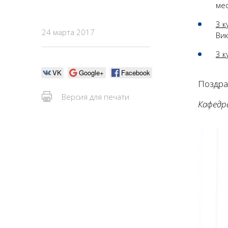
мес
3 к
24 марта 2017
Вик
3 к
VK
Google+
Facebook
Поздра
Версия для печати
Кафедр