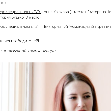
то).
урс специальность ГУЭ
– Анна Крюкова (1 место), Екатерина Че
тория Будько (3 место).
урс специальность ГУП
– Виктория Гой (номинация «За креати
вляем победителей!
а иноязычной коммуникации