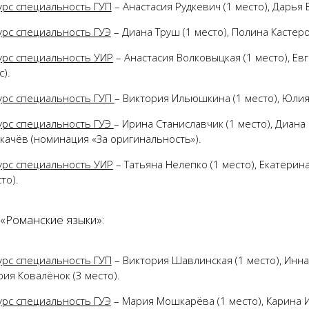
урс специальность ГУП
– Анастасия Рудкевич (1 место), Дарья 
урс специальность ГУЭ
– Диана Труш (1 место), Полина Кастеров
урс специальность УИР
– Анастасия Волковыцкая (1 место), Евг
с).
урс специальность ГУП
– Виктория Ильюшкина (1 место), Юлия 
урс специальность ГУЭ
– Ирина Станиславчик (1 место), Диана 
качёв (номинация «За оригинальность»).
урс специальность УИР
– Татьяна Нелепко (1 место), Екатерин
то).
«Романские языки»:
урс специальность ГУП
– Виктория Шавлинская (1 место), Инна 
ия Ковалёнок (3 место).
урс специальность ГУЭ
– Мария Мошкарёва (1 место), Карина 