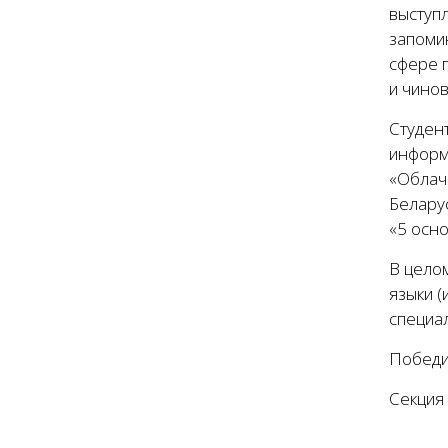
выступл
запоми
сфере 
и чино
Студент
информ
«Облач
Беларус
«5 осн
В целом
языки (
специал
Победи
Секция 