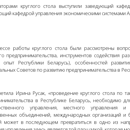
торами круглого стола выступили заведующий кафед
ющий кафедрой управления экономическими системами А
ессе работы круглого стола были рассмотрены вопр
го предпринимательства, инструментов содействия ра
 опыт Республики Беларусь), особенностей развити
альных Советов по развитию предпринимательства в Рес
метила Ирина Русак, «проведение круглого стола по та
инимательства в Республике Беларусь, необходимо д
рственного управления, местного управления и 
венных объединений, международных организаций и б
й может в последующем превратиться в одно из напр
ия управления здесь является той площадкой, которая м