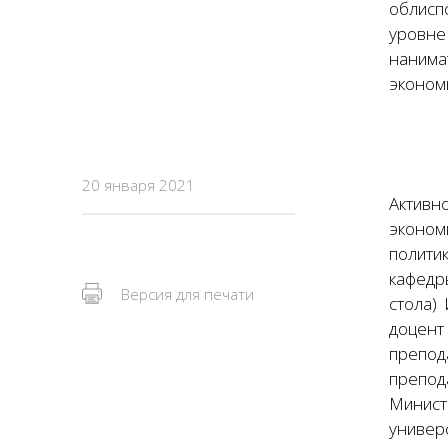
облисп
уровне
нанима
эконом
20 января 2021
Активн
эконом
полити
кафедр
Версия для печати
стола)
доцент
препод
препод
Минист
универ