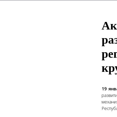
Ак
ра
ре
кр
19 янв
развит
механи
Респуб