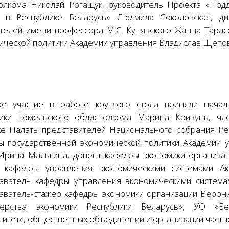
олкома Николай Рогащук, руководитель Проекта «Под
 в Республике Беларусь» Людмила Соколовская, д
телей имени профессора М.С. Кунявского Жанна Тарас
ической политики Академии управления Владислав Щепов
ое участие в работе круглого стола приняли начал
ики Гомельского облисполкома Марина Кривунь, чл
ке Палаты представителей Национального собрания Ре
ы государственной экономической политики Академии у
 Ирина Мальгина, доцент кафедры экономики организа
 кафедры управления экономическими системами А
аватель кафедры управления экономическими система
аватель-стажер кафедры экономики организации Верон
ерства экономики Республики Беларусь», УО «Бел
ситет», общественных объединений и организаций частн