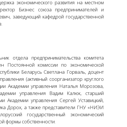
держка экономического развития на местном
иректор Бизнес союза предпринимателей и
евич, заведующий кафедрой государственной
.
ьник отдела предпринимательства комитета
ен Постоянной комиссии по экономической
спублики Беларусь Светлана Горваль, доцент
правления (активный соорганизатор круглого
ции Академии управления Наталья Морозова,
кадемии управления Вадим Калюк, старший
ми Академии управления Сергей Уставицкий,
ика Дорох, а также представители ГНУ «НИЭИ
орусский государственный экономический
ой формы собственности.