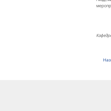
меропр
Кафедр
Наз