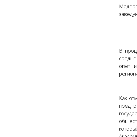
Модера
заведу
В проц
средне
опыт и
регион
Как от
предпр
госуда
общест
которы
Академ