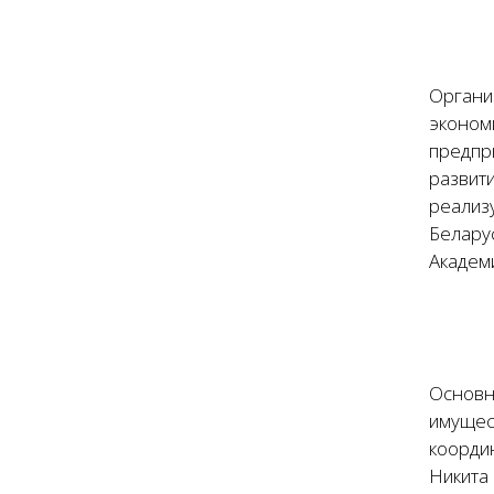
Органи
эконом
предпр
развит
реализ
Белару
Академ
Основн
имущес
коорди
Никита