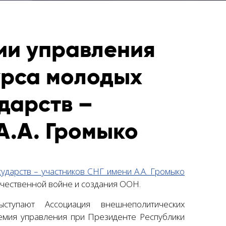
ии управления
урса молодых
дарств –
А.А. Громыко
ударств – участников СНГ имени А.А. Громыко
ечественной войне и создания ООН.
ступают Ассоциация внешнеполитических
демия управления при Президенте Республики