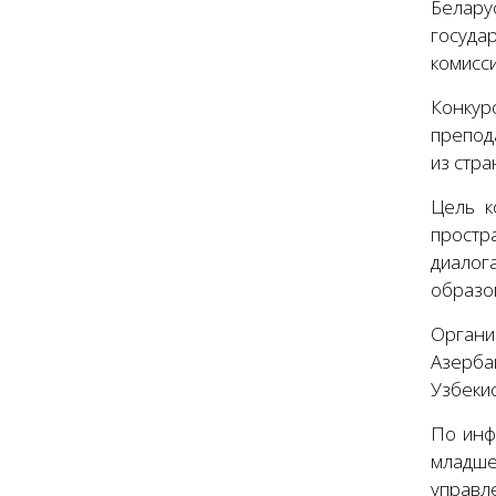
Белару
госуда
комисс
Конкур
препод
из стра
Цель к
простр
диалог
образо
Органи
Азерба
Узбекис
По инф
младше
управл