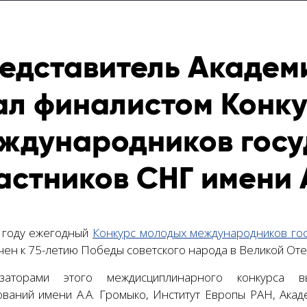
едставитель Академ
ал финалистом Конк
ждународников госу
астников СНГ имени 
 году ежегодный
Конкурс молодых международников гос
чен к 75-летию Победы советского народа в Великой От
изаторами этого междисциплинарного конкурса вы
ований имени А.А. Громыко, Институт Европы РАН, Ака