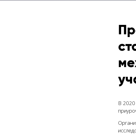
Пр
ст
ме
уч
В 2020
приуро
Орган
исслед