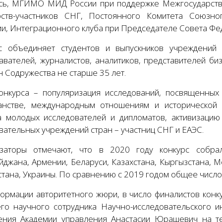
сь, МГИМО МИД России при поддержке Межгосударстве
рств-участников СНГ, Постоянного Комитета Союзног
ии, Интеграционного клуба при Председателе Совета Фе
с объединяет студентов и выпускников учреждений 
авателей, журналистов, аналитиков, представителей б
н Содружества не старше 35 лет.
онкурса – популяризация исследований, посвященных
анстве, международным отношениям и исторической 
а молодых исследователей и дипломатов, активизацию
вательных учреждений стран – участниц СНГ и ЕАЭС.
заторы отмечают, что в 2020 году конкурс собра
йджана, Армении, Беларуси, Казахстана, Кыргызстана, М
тана, Украины. По сравнению с 2019 годом общее число у
ормации авторитетного жюри, в число финалистов конк
го научного сотрудника Научно-исследовательского ин
ения Академии управления Анастасии Юрашевич на те