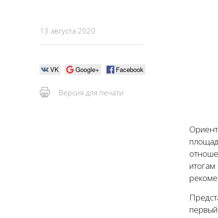
13 августа 2020
VK
Google+
Facebook
Версия для печати
Ориент
площад
отноше
итогам
рекоме
Предст
первый