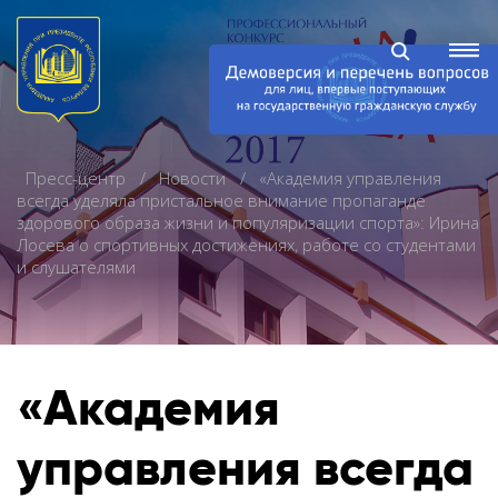
Пресс-центр
Новости
«Академия управления
всегда уделяла пристальное внимание пропаганде
здорового образа жизни и популяризации спорта»: Ирина
Лосева о спортивных достижениях, работе со студентами
и слушателями
«Академия
управления всегда