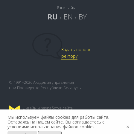
Язык сайта:
RU
EN
BY
/
/
Задать вопрос
ректору
© 1991–2026 Академия управления
при Президенте Республики Беларусь
Дизайн и разработка сайта:
FLEX.MEDIA
Мы используем файлы cookies для работы сайта.
Оставаясь на нашем сайте, Вы соглашаетесь с
условиями использования файлов cookies.