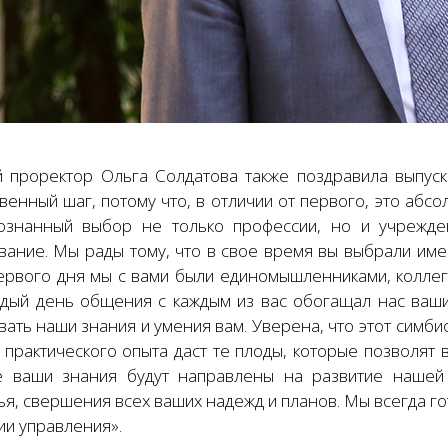
 проректор Ольга Солдатова также поздравила выпуск
твенный шаг, потому что, в отличии от первого, это аб
ознанный выбор не только профессии, но и учрежден
вание. Мы рады тому, что в свое время вы выбрали име
первого дня мы с вами были единомышленниками, колле
ждый день общения с каждым из вас обогащал нас ваш
ать наши знания и умения вам. Уверена, что этот симби
 практического опыта даст те плоды, которые позволят
е ваши знания будут направлены на развитие нашей
я, свершения всех ваших надежд и планов. Мы всегда гот
ии управления».