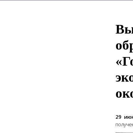
Вы
об
«Г
эк
ок
29 ию
получе