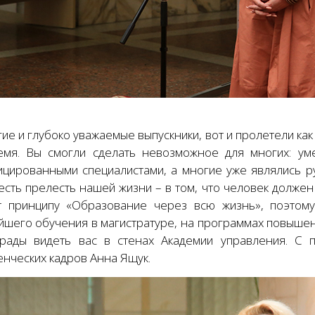
ие и глубоко уважаемые выпускники, вот и пролетели ка
емя. Вы смогли сделать невозможное для многих: ум
ицированными специалистами, а многие уже являлись ру
 есть прелесть нашей жизни – в том, что человек долже
т принципу «Образование через всю жизнь», поэтом
йшего обучения в магистратуре, на программах повышен
рады видеть вас в стенах Академии управления. С п
енческих кадров Анна Ящук.