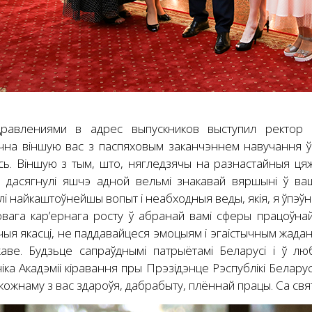
равлениями в адрес выпускников выступил ректор 
чна віншую вас з паспяховым заканчэннем навучання ў А
ь. Віншую з тым, што, нягледзячы на разнастайныя цяжк
і дасягнулі яшчэ адной вельмі знакавай вяршыні ў ва
і найкаштоўнейшы вопыт і неабходныя веды, якія, я ўпэ
овага кар’ернага росту ў абранай вамі сферы працоўнай
чыя якасці, не паддавайцеся эмоцыям і эгаістычным жад
жаве. Будзьце сапраўднымі патрыётамі Беларусі і ў лю
іка Акадэміі кіравання пры Прэзідэнце Рэспублікі Белару
ожнаму з вас здароўя, дабрабыту, плённай працы. Са свят