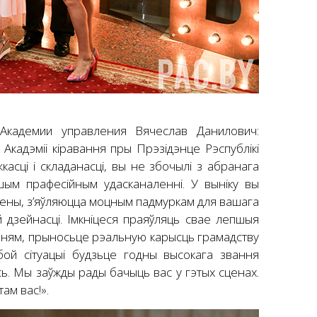
Академии управления Вячеслав Данилович:
кадэміі кіравання пры Прэзідэнце Рэспублікі
асці і складанасці, вы не збочылі з абранага
шым прафесійным удасканаленні. У выніку вы
ўнены, з’яўляюцца моцным падмуркам для вашага
 дзейнасці. Імкніцеся праяўляць свае лепшыя
анням, прыносьце рэальную карысць грамадству
бой сітуацыі будзьце годны высокага звання
сь. Мы заўжды рады бачыць вас у гэтых сценах.
ам вас!».