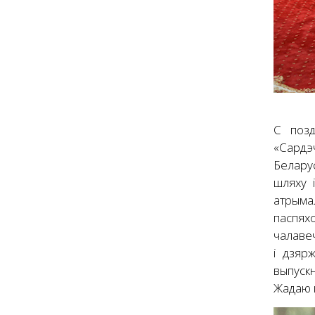
С позд
«Сардэ
Беларус
шляху 
атрымал
паспях
чалаве
і дзяр
выпускн
Жадаю к