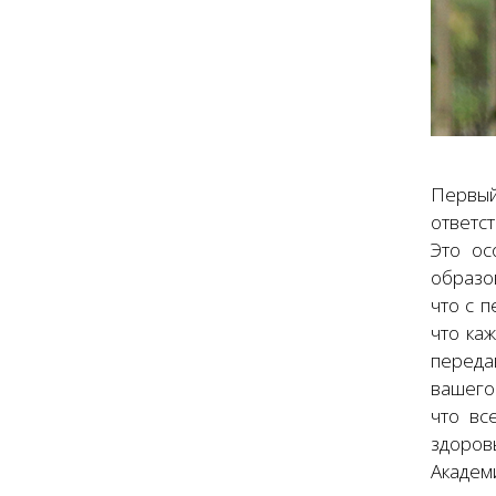
Первый
ответс
Это ос
образо
что с 
что ка
передав
вашего
что вс
здоровь
Академ