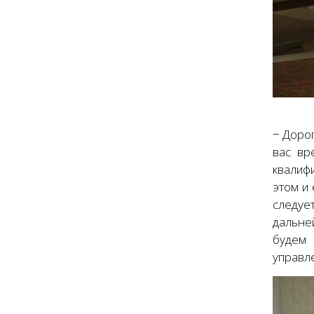
− Дорог
вас вр
квалиф
этом и
следуе
дальне
будем 
управл