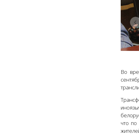
Во вре
сентя
трансл
Трансф
иноязы
белору
что по
жителе