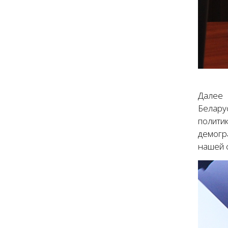
Далее 
Белару
полити
демогр
нашей 