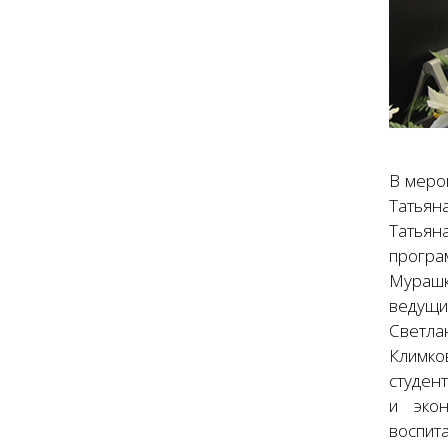
В меро
Татьян
Татьян
програ
Мурашк
ведущи
Светла
Климко
студен
и экон
воспит