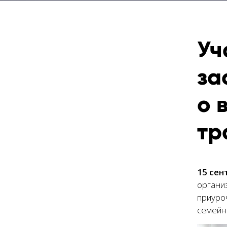
Уч
за
о 
тр
15 сен
органи
приуро
семейны