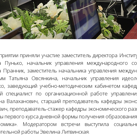
приятии приняли участие заместитель директора Инстит
а Пунько, начальник управления международного со
а Пранник, заместитель начальника управления между
мм Татьяна Овсянкина, начальник управления идеол
о, заведующий учебно-методическим кабинетом кафед
й специалист по организационной работе управлени
на Валаханович, старший преподаватель кафедры экон
вич, преподаватель-стажер кафедры экономического раз
ты первого курса дневной формы получения образования
омика». Модератором встречи выступила социальн
ательной работы Эвелина Литвинская.