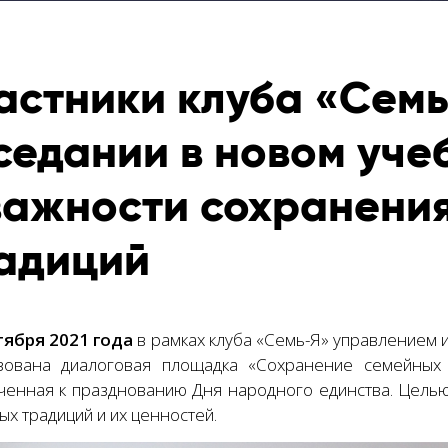
астники клуба «Семь
седании в новом уче
важности сохранени
адиций
тября 2021 года
в рамках клуба «Семь-Я» управлением 
зована диалоговая площадка «Сохранение семейных 
ченная к празднованию Дня народного единства. Цель
х традиций и их ценностей.