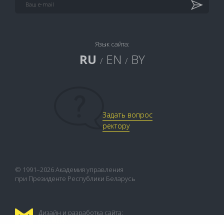
Язык сайта:
RU
EN
BY
/
/
Задать вопрос
ректору
© 1991–2026 Академия управления
при Президенте Республики Беларусь
Дизайн и разработка сайта:
FLEX.MEDIA