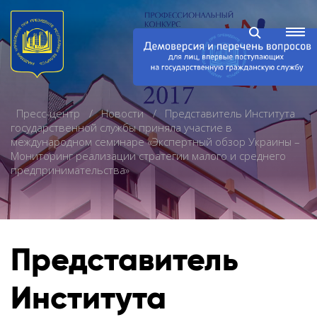
Пресс-центр
Новости
Представитель Института
государственной службы приняла участие в
международном семинаре «Экспертный обзор Украины –
Мониторинг реализации стратегии малого и среднего
предпринимательства»
Представитель
Института