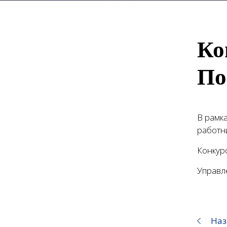
Ко
По
В рамк
работн
Конкурс
Управл
Наз