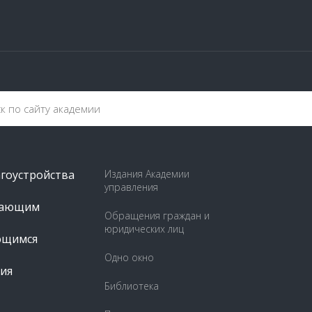
агоустройства
Издания Академии
управления
пающим
Обращения граждан и
юридических лиц
ющимся
Одно окно
ия
Библиотека