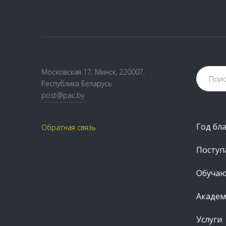
Московская 17, Минск, 220007,
Республика Беларусь
post@pac.by
Год бл
Обратная связь
Посту
Обуча
Академ
Услуги