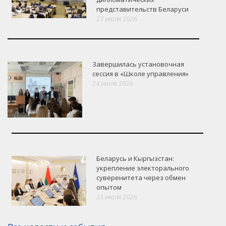
представительств Беларуси
27 июля 2026
Завершилась установочная
сессия в «Школе управления»
24 июля 2026
Беларусь и Кыргызстан:
укрепление электорального
суверенитета через обмен
опытом
23 июля 2026
Версия для печати