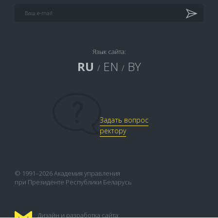
Язык сайта:
RU
EN
BY
/
/
Задать вопрос
ректору
© 1991–2026 Академия управления
при Президенте Республики Беларусь
Дизайн и разработка сайта: