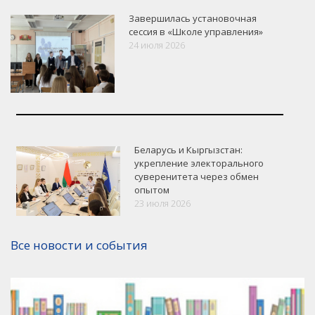
Завершилась установочная
сессия в «Школе управления»
24 июля 2026
Беларусь и Кыргызстан:
укрепление электорального
суверенитета через обмен
опытом
VK
Google+
Facebook
23 июля 2026
Версия для печати
Все новости и события