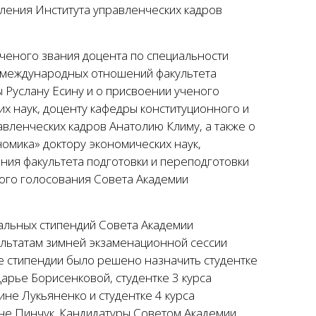
ления Института управленческих кадров
ченого звания доцента по специальности
ы международных отношений факультета
 Руслану Есину и о присвоении ученого
х наук, доценту кафедры конституционного и
вленческих кадров Анатолию Климу, а также о
омика» доктору экономических наук,
ния факультета подготовки и переподготовки
ного голосования Совета Академии
льных стипендий Совета Академии
ультатам зимней экзаменационной сессии
е стипендии было решено назначить студентке
арье Борисенковой, студентке 3 курса
не Лукьяненко и студентке 4 курса
е Пинчук. Кандидатуры Советом Академии