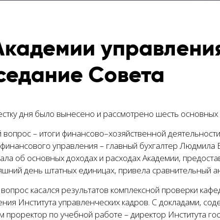
Академии управлени
седание Совета
естку дня было вынесено и рассмотрено шесть основных
 вопрос – итоги финансово–хозяйственной деятельности 
-финансового управления – главный бухгалтер Людмила Б
зала об основных доходах и расходах Академии, предост
шний день штатных единицах, привела сравнительный анал
 вопрос касался результатов комплексной проверки кафе
ения Института управленческих кадров. С докладами, со
м проректор по учебной работе – директор Института го