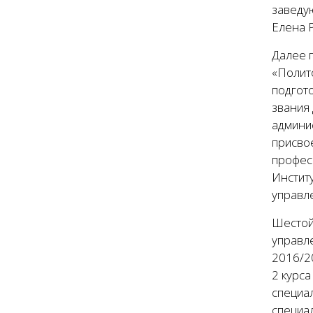
заведу
Елена Р
Далее 
«Полит
подгото
звания 
админис
присво
профес
Инстит
управл
Шестой
управл
2016/2
2 курса
специа
специа