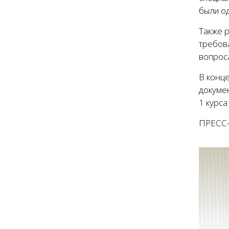
были о
Также 
требов
вопрос
В конц
докуме
1 курса
ПРЕСС