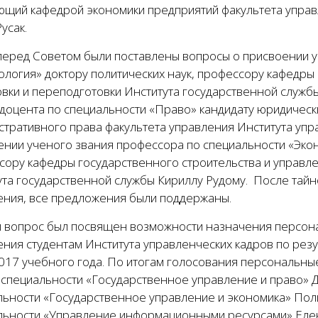
ющий кафедрой экономики предприятий факультета управ
усак.
перед Советом были поставлены вопросы о присвоении у
ология» доктору политических наук, профессору кафедр
вки и переподготовки Института государственной службы
доцента по специальности «Право» кандидату юридически
тративного права факультета управления Института упра
ении ученого звания профессора по специальности «Экон
сору кафедры государственного строительства и управле
ута государственной службы Кириллу Рудому. После тай
ения, все предложения были поддержаны.
 вопрос был посвящен возможности назначения персона
ения студентам Института управленческих кадров по рез
017 учебного года. По итогам голосования персональны
 специальности «Государственное управление и право» Д
льности «Государственное управление и экономика» Поли
льности «Управление информационными ресурсами» Елен