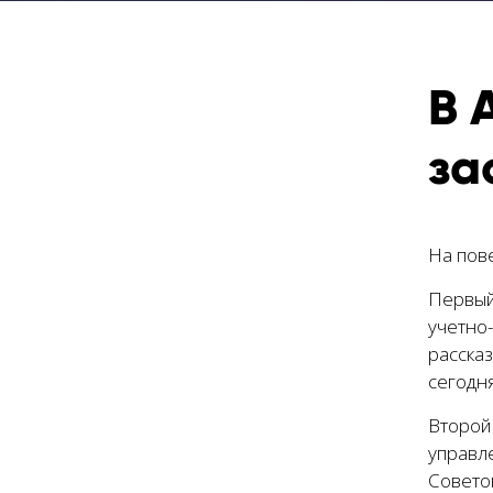
В 
за
На пов
Первый
учетно
расска
сегодня
Второй
управл
Совето