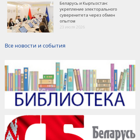
Беларусь и Кыргызстан:
укрепление электорального
суверенитета через обмен
опытом
23 июля 2026
Версия для печати
Все новости и события