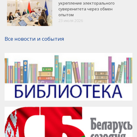
укрепление электорального
суверенитета через обмен
опытом
VK
Google+
Facebook
23 июля 2026
Версия для печати
Все новости и события