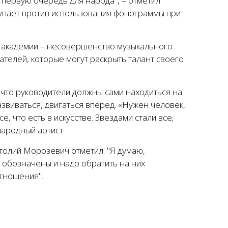
 первую очередь для народа", – отметил
тупает против использования фонограммы при
ь академии – несовершенство музыкального
телей, которые могут раскрыть талант своего
 что руководители должны сами находиться на
азвиваться, двигаться вперед. «Нужен человек,
, что есть в искусстве. Звездами стали все,
народный артист.
толий Морозевич отметил: "Я думаю,
и обозначены и надо обратить на них
отношения".