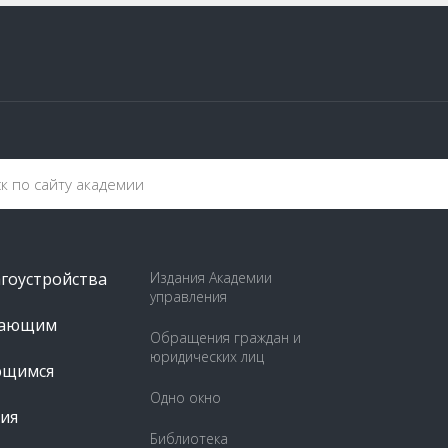
агоустройства
Издания Академии
управления
пающим
Обращения граждан и
юридических лиц
ющимся
Одно окно
ия
Библиотека