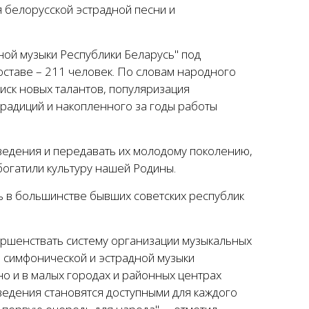
 белорусской эстрадной песни и
ой музыки Республики Беларусь" под
оставе – 211 человек. По словам народного
оиск новых талантов, популяризация
радиций и накопленного за годы работы
ведения и передавать их молодому поколению,
богатили культуру нашей Родины.
ь в большинстве бывших советских республик
ершенствать систему организации музыкальных
р симфонической и эстрадной музыки
но и в малых городах и районных центрах
едения становятся доступными для каждого