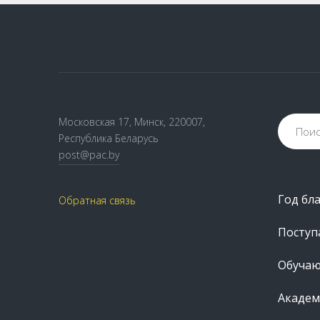
Московская 17, Минск, 220007,
Республика Беларусь
post@pac.by
Год бл
Обратная связь
Посту
Обуча
Академ