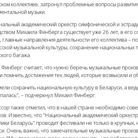
ском коллективе, затронул проблемные вопросы развития
ментальной музыки.
нальный академический оркестр симфонической и эстрадн
ством Михаила Финберга существует уже 26 лет, в его с
, главные направления деятельности его коллектива – п
сской музыкальной культуры, сохранение национальных т
кого багажа.
 Финберг считает, что нужно беречь музыкальные произ
и помнить достижения тех людей, которые возвысили и о
ели сохранить национальную культуру в Беларуси, а вед
палась", – подчеркнул Михаил Финберг.
сор также отметил, что в нашей стране необходимо сов
сов. Известно, что "Национальный академический оркест
ики Беларусь" проводит фестивали не только в крупных, 
си. Очень важно, что замечательные музыкальные произв