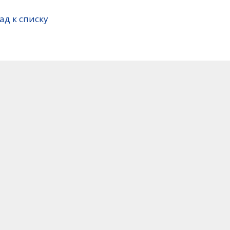
ад к списку
В Президентской Академии
В
продолжается семинар для
с
белорусских дипломатов
с
29 июля 2026
д
п
27
Завершилась установочная
Бе
сессия в «Школе управления»
у