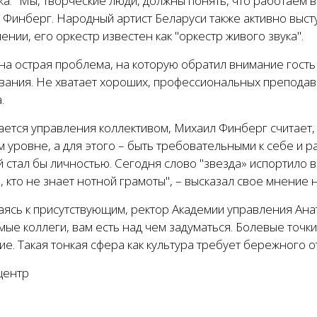
а: "Мы, творческие люди, должны понять, что работаем в
 Финберг. Народный артист Беларуси также активно выс
ении, его оркестр известен как "оркестр живого звука".
на острая проблема, на которую обратил внимание гост
вания. Не хватает хороших, профессиональных преподава
.
ается управления коллективом, Михаил Финберг считает,
 уровне, а для этого – быть требовательными к себе и р
 стал бы личностью. Сегодня слово "звезда» испортило все
, кто не знает нотной грамоты", – высказал свое мнение 
ясь к присутствующим, ректор Академии управления Ана
ые коллеги, вам есть над чем задуматься. Болевые точк
е. Такая тонкая сфера как культура требует бережного 
центр