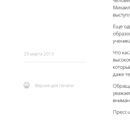
человек
Михаил
выступл
Еще од
образо
ученика
Что кас
29 марта 2013
высоком
который
даже те
Версия для печати
Обраща
уважаем
внимани
Пресс-