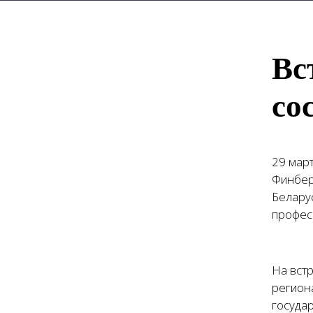
Вс
со
29 мар
Финбер
Белару
профес
На встр
регион
госуда