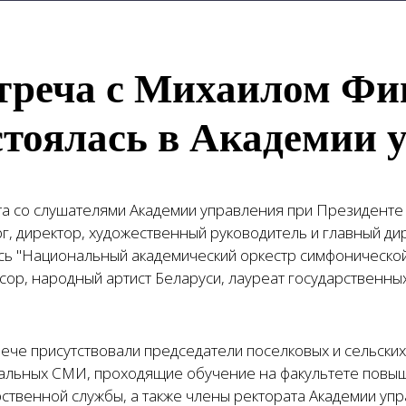
треча с Михаилом Фи
стоялась в Академии 
та со слушателями Академии управления при Президенте
г, директор, художественный руководитель и главный ди
сь "Национальный академический оркестр симфонической 
сор, народный артист Беларуси, лауреат государственны
ече присутствовали председатели поселковых и сельских
альных СМИ, проходящие обучение на факультете повыш
рственной службы, а также члены ректората Академии уп