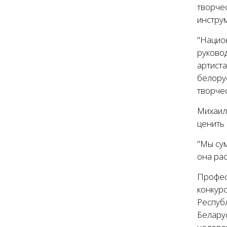
творче
инстру
"Нацио
руковод
артиста
белору
творчес
Михаил
ценить 
"Мы сум
она рас
Профес
конкур
Республ
Белару