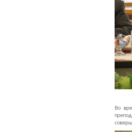
Во вре
препо
соверш