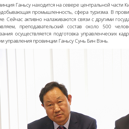
инция Ганьсу находится на севере центральной части Ки
одобывающая промышленность, сфера туризма. В прови
ие. Сейчас активно налаживаются связи с другими госуд
авляем, преподавательский состав около 500 чело
вания осуществляется подготовка управленческих кад
ии управления провинции Ганьсу Сунь Бин Вэнь.