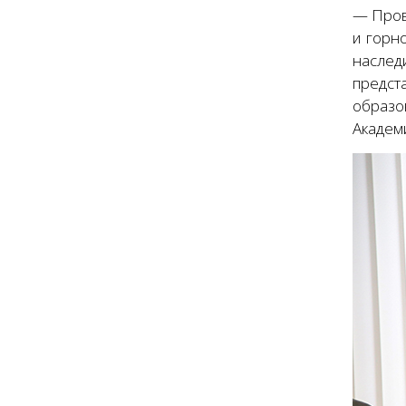
— Пров
и горн
наслед
предст
образо
Академ