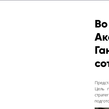
Во
Ак
Га
со
Предст
Цель п
страте
подгото