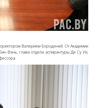
проректором Валерием Бороденей. От Академии
ин Вэнь, глава отдела аспирантуры Ди Су Уи,
фессора.