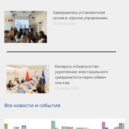
Завершилась установочная
сессия в «Школе управления»
24 июля 2026
Беларусь и Кыргызстан:
укрепление электорального
суверенитета через обмен
опытом
23 июля 2026
Версия для печати
Все новости и события