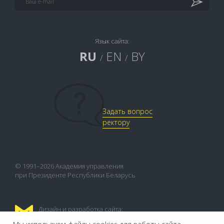
Язык сайта:
RU
EN
BY
/
/
Задать вопрос
ректору
© 1991–2026 Академия управления
при Президенте Республики Беларусь
Дизайн и разработка сайта:
FLEX.MEDIA