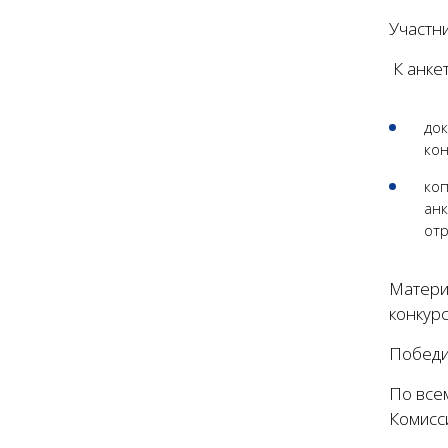
Участни
К анкет
док
кон
коп
анк
отр
Матери
конкурс
Победи
По все
Комисси