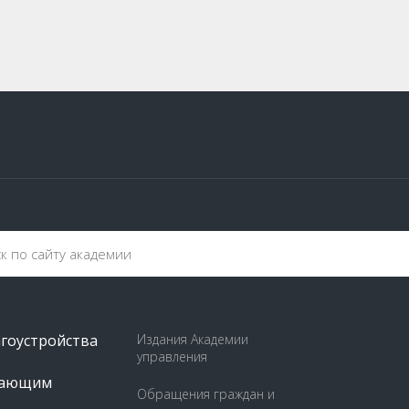
агоустройства
Издания Академии
управления
пающим
Обращения граждан и