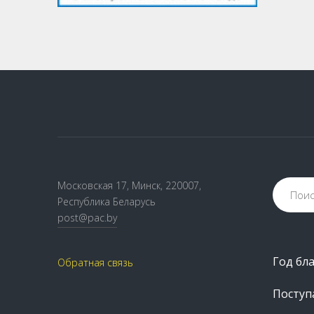
Московская 17, Минск, 220007,
Республика Беларусь
post@pac.by
Год бл
Обратная связь
Посту