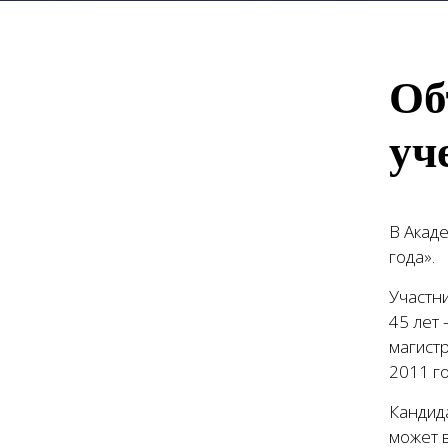
Об
уч
В Акад
года»
.
Участни
45 лет 
магист
2011 го
Кандид
может в