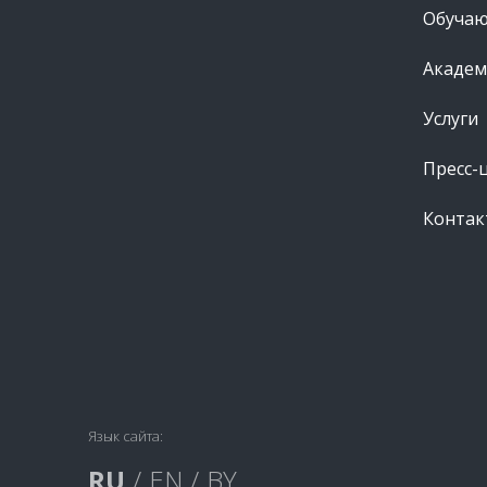
Обуча
Академ
Услуги
Пресс-
Контак
Язык сайта:
RU
/
EN
/
BY