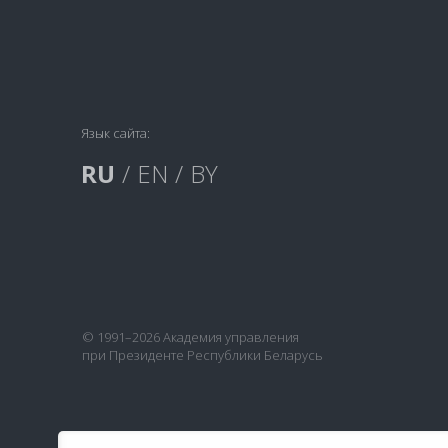
Язык сайта:
RU
/
EN
/
BY
© 1991–2026 Академия управления
при Президенте Республики Беларусь