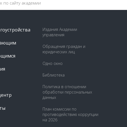
агоустройства
Издания Академии
управления
пающим
Обращения граждан и
юридических лиц
ющимся
Одно окно
ия
Библиотека
Политика в отношении
обработки персональных
центр
данных
ты
План комиссии по
противодействию коррупции
на 2026