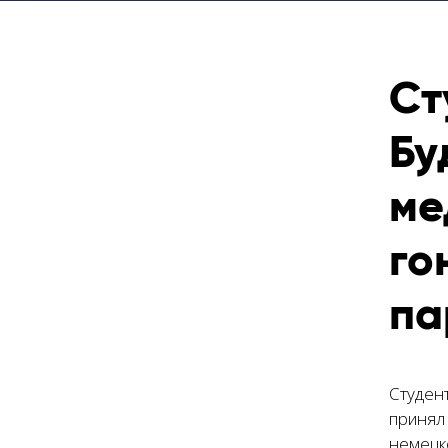
Ст
Бу
ме
го
па
Студен
принял
немецк