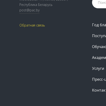
Республика Беларусь
post@pac.by
Год бл
Обратная связь
Посту
Обуча
Академ
Услуги
Пресс-
Контак