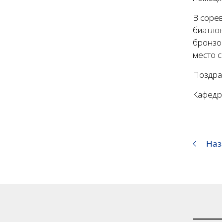
В соре
биатлон
бронзо
место с
Поздра
Кафедр
Наз