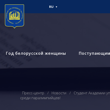
RU
Год белорусской женщины
Поступающи
Пресс-центр
Новости
Студент Академии у
среди паралимпийцев!