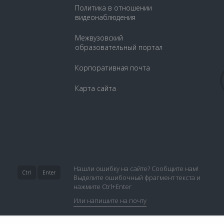
Политика в отношении
видеонаблюдения
Межвузовский
образовательный портал
Корпоративная почта
Карта сайта
Нашли ошибку на сайте? Сообщите нам!
Ctrl
Enter
Выделите ошибочный фрагмент текста и
нажмите Ctrl+Enter
Или напишите на почту