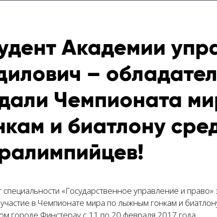
удент Академии упр
дилович – обладател
дали Чемпионата м
нкам и биатлону сре
ралимпийцев!
т специальности «Государственное управление и право»
 участие в Чемпионате мира по лыжным гонкам и биатлон
ом городе Финстерау с 11 по 20 февраля 2017 года.