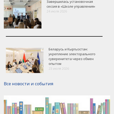
Завершилась установочная
сессия в «Школе управления»
24 июля 2026
Беларусь и Кыргызстан:
укрепление электорального
суверенитета через обмен
опытом
VK
Google+
Facebook
23 июля 2026
Версия для печати
Все новости и события