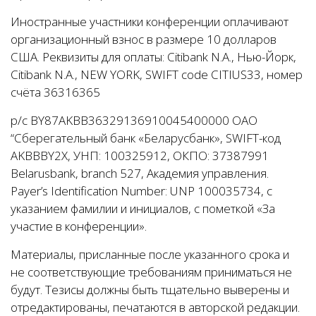
Иностранные участники конференции оплачивают
организационный взнос в размере 10 долларов
США. Реквизиты для оплаты: Citibank N.A., Нью-Йорк,
Citibank N.A., NEW YORK, SWIFT code CITIUS33, номер
счёта 36316365
р/с BY87AKBB36329136910045400000 ОАО
“Сберегательный банк «Беларусбанк», SWIFT-код
AKBBBY2X, УНП: 100325912, ОКПО: 37387991
Belarusbank, branch 527, Академия управления.
Payer’s Identification Number: UNP 100035734, с
указанием фамилии и инициалов, с пометкой «За
участие в конференции».
Материалы, присланные после указанного срока и
не соответствующие требованиям приниматься не
будут. Тезисы должны быть тщательно выверены и
отредактированы, печатаются в авторской редакции.